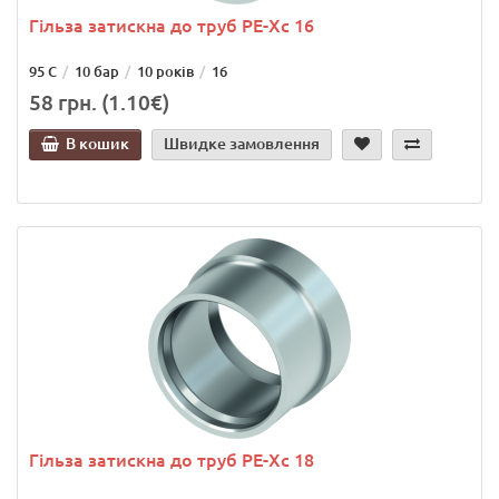
Гільза затискна до труб РЕ-Хс 16
95 С
10 бар
10 років
16
58 грн. (1.10€)
В кошик
Швидке замовлення
Гільза затискна до труб РЕ-Хс 18