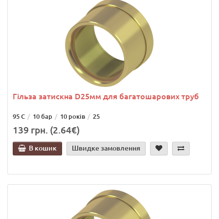
Гільза затискна D25мм для багатошарових труб
95 С
10 бар
10 років
25
139 грн. (2.64€)
В кошик
Швидке замовлення