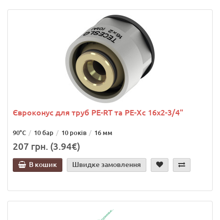
Євроконус для труб PE-RT та PE-Xc 16x2-3/4"
90°C
10 бар
10 років
16 мм
207 грн. (3.94€)
В кошик
Швидке замовлення