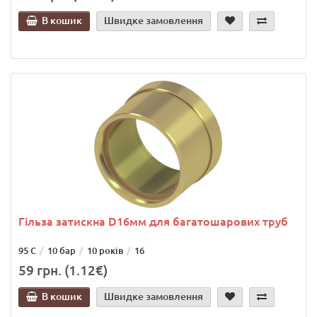
В кошик
Швидке замовлення
Гільза затискна D16мм для багатошарових труб
95 С
10 бар
10 років
16
59 грн. (1.12€)
В кошик
Швидке замовлення