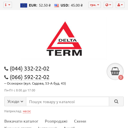
грн.
EUR:
52.50 ₴
USD:
45.00 ₴
(044) 332-22-02
(066) 592-22-02
0
– Осокорки (вул. Садова, 53-А буд. 43)
Пн-Пт с 8:00 до 17:00
Усюди
Наприклад:
насос
Викачати каталог
Розпродажі
Схеми