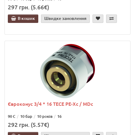
297 грн. (5.66€)
В кошик
Швидке замовлення
Євроконус 3/4 * 16 TECE РЕ-Xc / МDc
90 С
10 бар
10 років
16
292 грн. (5.57€)