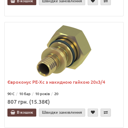
В кошик
Швидке замовлення
Євроконус PE-Xc з накидною гайкою 20х3/4
90 С
10 бар
10 років
20
807 грн. (15.38€)
В кошик
Швидке замовлення