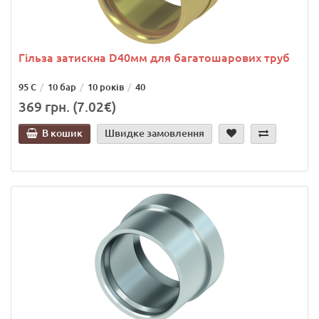
Гільза затискна D40мм для багатошарових труб
95 С
10 бар
10 років
40
369 грн. (7.02€)
В кошик
Швидке замовлення