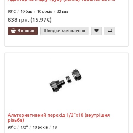
90°C
10 бар
10 років
32 мм
838 грн. (15.97€)
В кошик
Швидке замовлення
Альтернативний перехід 1/2"х18 (внутрішня
різьба)
90°C
1/2"
10 років
18