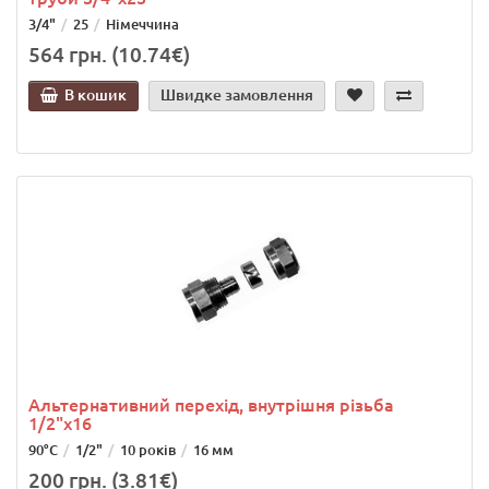
3/4"
25
Німеччина
564 грн. (10.74€)
В кошик
Швидке замовлення
Альтернативний перехід, внутрішня різьба
1/2"х16
90°C
1/2"
10 років
16 мм
200 грн. (3.81€)