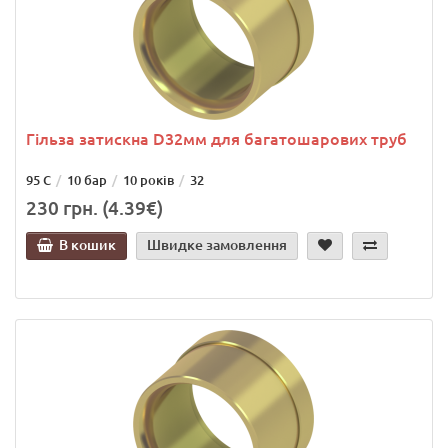
Гільза затискна D32мм для багатошарових труб
95 С
10 бар
10 років
32
230 грн. (4.39€)
В кошик
Швидке замовлення