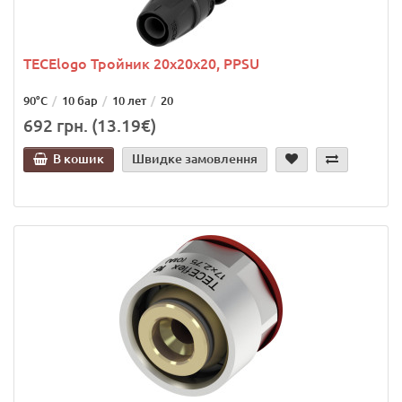
TECElogo Тройник 20х20х20, PPSU
90°C
10 бар
10 лет
20
692 грн. (13.19€)
В кошик
Швидке замовлення