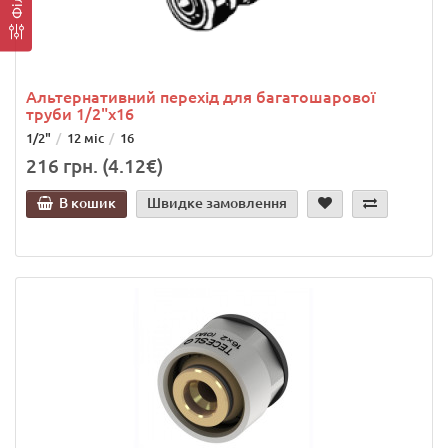
Альтернативний перехід для багатошарової
труби 1/2"х16
1/2"
12 міс
16
216 грн. (4.12€)
В кошик
Швидке замовлення