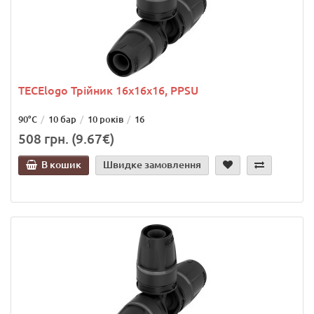
TECElogo Трійник 16х16х16, PPSU
90°C
10 бар
10 років
16
508 грн. (9.67€)
В кошик
Швидке замовлення