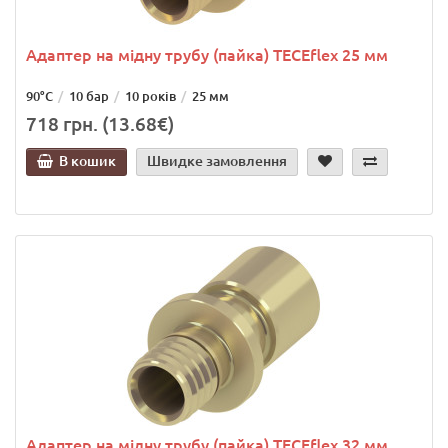
Адаптер на мідну трубу (пайка) TECEflex 25 мм
90°C
10 бар
10 років
25 мм
718 грн. (13.68€)
В кошик
Швидке замовлення
Адаптер на мідну трубу (пайка) TECEflex 32 мм