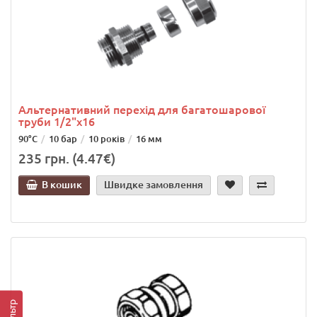
Альтернативний перехід для багатошарової
труби 1/2"х16
90°C
10 бар
10 років
16 мм
235 грн. (4.47€)
В кошик
Швидке замовлення
Фільтр