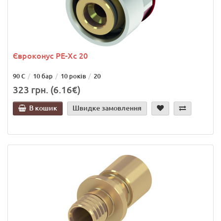
Євроконус РЕ-Хс 20
90 С
10 бар
10 років
20
323 грн. (6.16€)
В кошик
Швидке замовлення