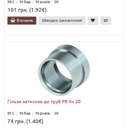
90 С
10 бар
10 років
20
101 грн. (1.92€)
В кошик
Швидке замовлення
Гільза затискна до труб РЕ-Хс 20
95 С
10 бар
10 років
20
74 грн. (1.40€)