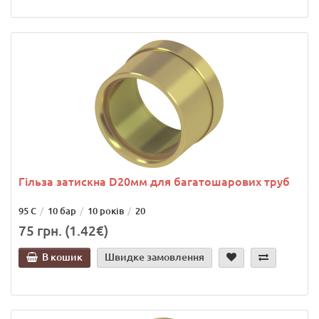
Гільза затискна D20мм для багатошарових труб
95 С
10 бар
10 років
20
75 грн. (1.42€)
В кошик
Швидке замовлення