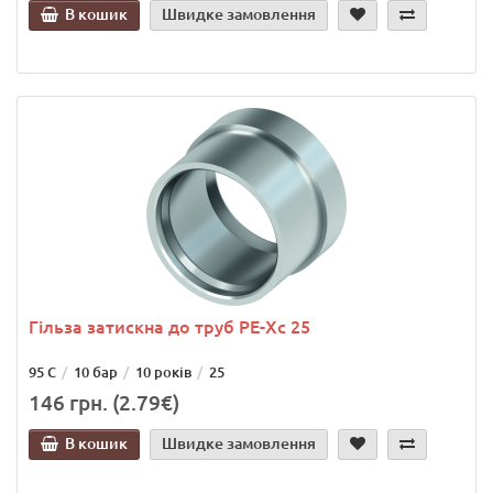
В кошик
Швидке замовлення
Гільза затискна до труб РЕ-Хс 25
95 С
10 бар
10 років
25
146 грн. (2.79€)
В кошик
Швидке замовлення