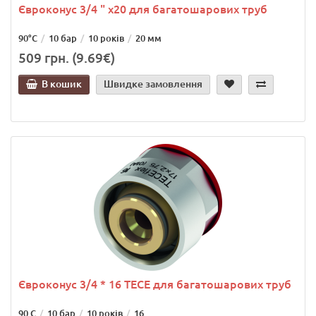
Євроконус 3/4 " x20 для багатошарових труб
90°C
10 бар
10 років
20 мм
509 грн. (9.69€)
В кошик
Швидке замовлення
Євроконус 3/4 * 16 TECE для багатошарових труб
90 С
10 бар
10 років
16