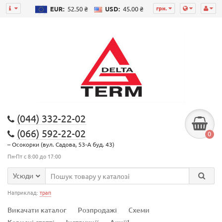
грн.
EUR:
52.50 ₴
USD:
45.00 ₴
(044) 332-22-02
(066) 592-22-02
0
– Осокорки (вул. Садова, 53-А буд. 43)
Пн-Пт с 8:00 до 17:00
Усюди
Наприклад:
трап
Викачати каталог
Розпродажі
Схеми