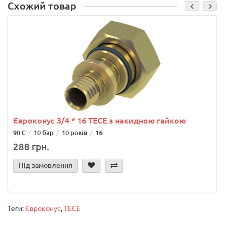
Схожий товар
Євроконус 3/4 * 16 TECE з накидною гайкою
90 С
10 бар
10 років
16
288 грн.
Під замовлення
Теги:
Євроконус
,
TECE