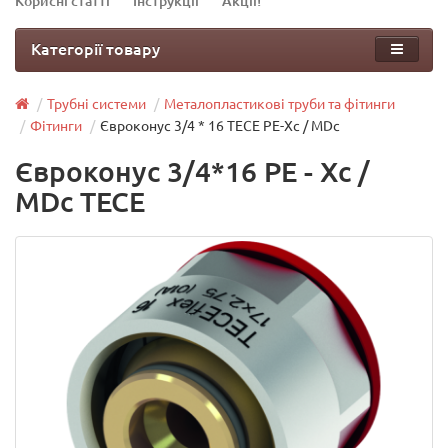
Корисні статті
Інструкції
Акції!
Категорії товару
Трубні системи
Металопластикові труби та фітинги
Фітинги
Євроконус 3/4 * 16 TECE РЕ-Xc / МDc
Євроконус 3/4*16 РЕ - Xc /
МDc TECE