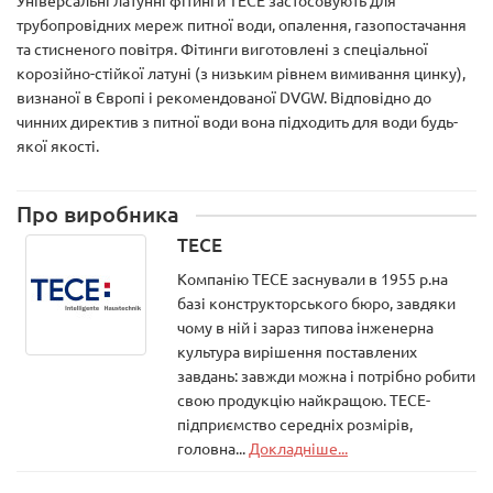
Універсальні латунні фітинги TECE застосовують для
трубопровідних мереж питної води, опалення, газопостачання
та стисненого повітря. Фітинги виготовлені з спеціальної
корозійно-стійкої латуні (з низьким рівнем вимивання цинку),
визнаної в Європі і рекомендованої DVGW. Відповідно до
чинних директив з питної води вона підходить для води будь-
якої якості.
Про виробника
TECE
Компанію ТЕСЕ заснували в 1955 р.на
базі конструкторського бюро, завдяки
чому в ній і зараз типова інженерна
культура вирішення поставлених
завдань: завжди можна і потрібно робити
свою продукцію найкращою. ТЕСЕ-
підприємство середніх розмірів,
головна...
Докладніше...