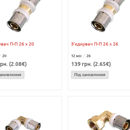
увач П-П 26 х 20
З'єднувач П-П 26 х 26
20
12 міс
26
рн. (2.08€)
139 грн. (2.65€)
замовлення
Під замовлення