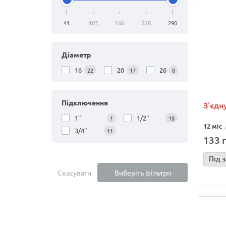
41
103
166
228
290
Діаметр
16
20
26
22
17
8
Підключення
З'єдн
1"
1/2"
1
18
12 міс
3/4"
11
133 г
Під 
Скасувати
Виберіть фільтри