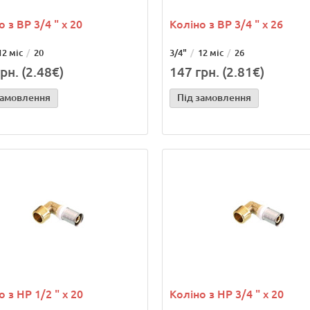
 з ВР 3/4 " х 20
Коліно з ВР 3/4 " х 26
12 міс
20
3/4"
12 міс
26
рн. (2.48€)
147 грн. (2.81€)
замовлення
Під замовлення
 з НР 1/2 " х 20
Коліно з НР 3/4 " х 20