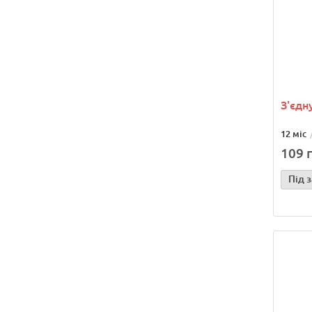
З'єдн
12 міс
109 г
Під 