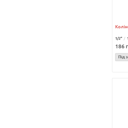
Колін
1/2"
186 г
Під 