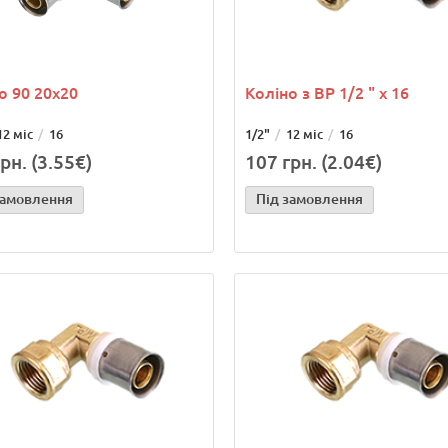
о 90 20х20
Коліно з ВР 1/2 " х 16
12 міс
16
1/2"
12 міс
16
рн. (3.55€)
107 грн. (2.04€)
замовлення
Під замовлення