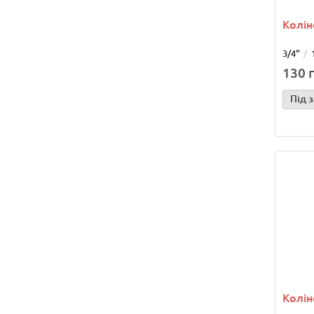
Коліно
3/4"
130 г
Під 
Коліно