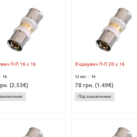
увач П-П 16 х 16
З'єднувач П-П 20 х 16
16
12 міс
16
рн. (2.53€)
78 грн. (1.49€)
замовлення
Під замовлення