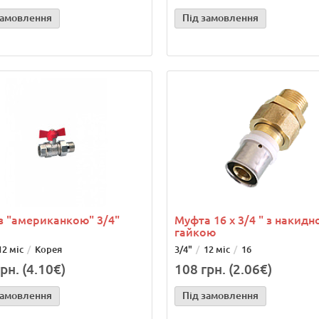
замовлення
Під замовлення
з "американкою" 3/4"
Муфта 16 х 3/4 " з накид
гайкою
12 міс
Корея
3/4"
12 міс
16
рн. (4.10€)
108 грн. (2.06€)
замовлення
Під замовлення