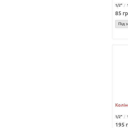
1/2"
85 гр
Під 
Колін
1/2"
195 г