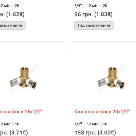
12 міс
20
3/4"
12 міс
20
н. (1.62€)
96 грн. (1.83€)
замовлення
Під замовлення
о настінне 16х1/2"
Коліно настінне 20х1/2"
12 міс
16
1/2"
12 міс
16
рн. (3.71€)
158 грн. (3.00€)