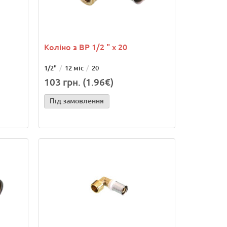
Коліно з ВР 1/2 " х 20
1/2"
12 міс
20
103 грн. (1.96€)
Під замовлення