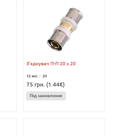
З'єднувач П-П 20 х 20
12 міс
20
75 грн. (1.44€)
Під замовлення