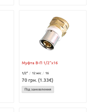
Муфта В-П 1/2"х16
1/2"
12 міс
16
70 грн. (1.33€)
Під замовлення