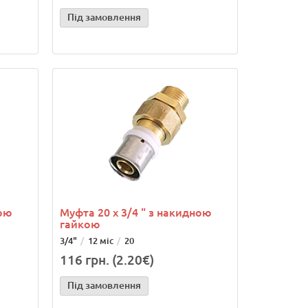
Під замовлення
ною
Муфта 20 х 3/4 " з накидною
гайкою
3/4"
12 міс
20
116 грн. (2.20€)
Під замовлення