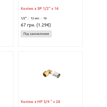
Коліно з ЗР 1/2" х 16
1/2"
12 міс
16
67 грн. (1.29€)
Під замовлення
Коліно з НР 3/4 " х 26