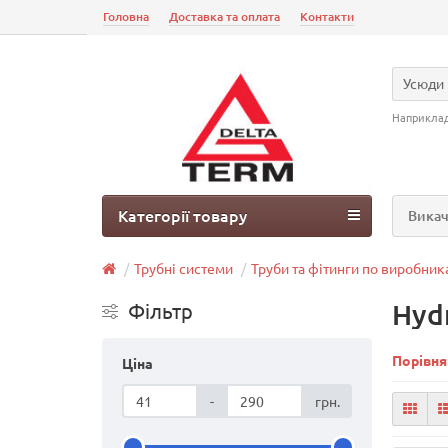
Головна
Доставка та оплата
Контакти
Усюди
Наприкла
Категорії товару
Викач
Трубні системи
Труби та фітинги по виробник
Hyd
Фільтр
Порівня
Ціна
-
грн.