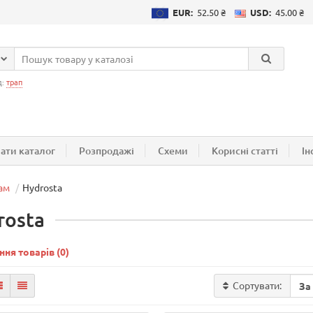
EUR:
52.50 ₴
USD:
45.00 ₴
д:
трап
ати каталог
Розпродажі
Схеми
Корисні статті
Ін
ам
Hydrosta
rosta
ння товарів (0)
Сортувати: