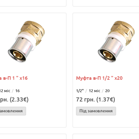
 в-П 1 " х16
Муфта в-П 1/2 " х20
12 міс
16
1/2"
12 міс
20
рн. (2.33€)
72 грн. (1.37€)
замовлення
Під замовлення