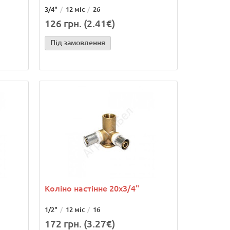
3/4"
12 міс
26
126 грн. (2.41€)
Під замовлення
Коліно настінне 20х3/4"
1/2"
12 міс
16
172 грн. (3.27€)