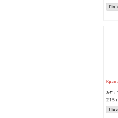
Під 
Кран 
3/4"
215 г
Під 