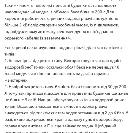
Таким чином, в невеликі приватні будинки встановлюють
накопичувальні моделі з об'ємом бака більше 200 л.Для
коректної роботи електричних водонагрівачів потужністю
більше 2 кВт слід створити особливі умови, їх підключають
індивідуальному автомату, рекомендується під'єднання
окремого кабелю із заземленням.
Електричні накопичувальні водонагрівачі діляться на кілька
типів:
1. Безнапірні, відкритого типу. Використовуються для однієї
водорозбірної точки, оскільки обсяг бака не перевищує 10
л.такі моделі частіше встановлюють на дачі, в гаражах і
майстернях.
2. Напірні закритого типу. Ємність бака становить від 30 до 200
Л.тому такі прилади підходять для приватних будинків, де живе
не більше 5 осіб. Напірні обслуговують кілька водорозбірних
точок. Вода, що знаходиться в ємності водонагрівача
знаходиться під тиском систем водопостачання від 2 до 6 бар. У
разі, якщо відкривається кран в одному пункті водорозбору,
гаряча вода витікає, а її місце займає холодна. Щоб даний
принцип дотримувався, прилад оснащений системою