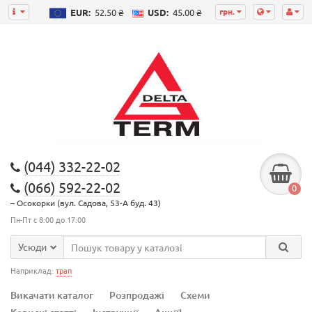
грн.
EUR:
52.50 ₴
USD:
45.00 ₴
(044) 332-22-02
(066) 592-22-02
0
– Осокорки (вул. Садова, 53-А буд. 43)
Пн-Пт с 8:00 до 17:00
Усюди
Наприклад:
трап
Викачати каталог
Розпродажі
Схеми