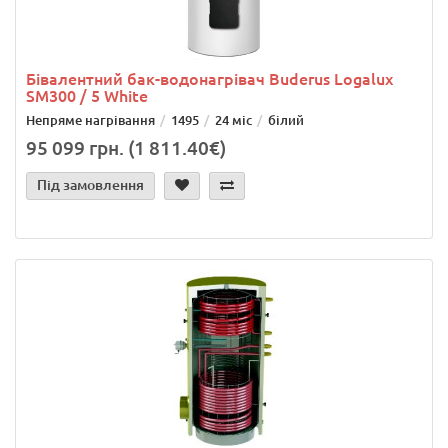
Бівалентний бак-водонагрівач Buderus Logalux
SM300 / 5 White
Непряме нагрівання
1495
24 міс
білий
95 099 грн. (1 811.40€)
Під замовлення