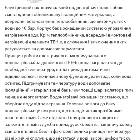
Електричний накопичувальний водонагрівач являє собою
ємність, зовні облицьовану ізоляційним матеріалом, а
всередині встановлений теплообмінник, що витримує тиск
води до 10 бар. Корпус бака оснащений системою управління
нагрівання води. Крім теплообмінника, всередині вмонтовані
нагрівальні елементи-ТЕН-и, включення і виключення яких
регулюється за допомогою термостата.
Принцип роботи електричного накопичувального
водонагрівача: за допомогою ТЕН-ів вода нагрівається до
необхідної температури, потім прилад автоматично
відключається, і починає знову функціонувати тоді, коли вода
остигає. Підтримувати температуру води допомагає
ізоляційний матеріал зовні бака, чим товщі шар ізолятора, тим
менше енерговитрат. Водонагрівачі оснащені системою, що
оберігає воду від замерзання. Головна вимога до баку
водонагрівача-це покриття, що володіє антикорозійними
властивостями. Саме від якості внутрішнього покриття
залежить термін служби приладу, оскільки на накопичувальну
ємність впливає безліч факторів: велика різниця температур,
різні хімічні сполуки, що містяться у воді, високі цифри тиску.