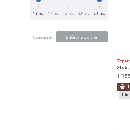
1,2 тыс.
1,4 тыс.
1,7 тыс.
2,0 тыс.
2,3 тыс.
Скасувати
Виберіть фільтри
Термо
24 міс
1 155
В
Шви