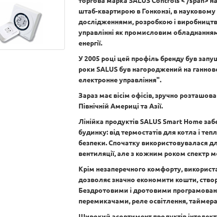
торгова марка SALUS Controls < /span> н
штаб-квартирою в Гонконзі, в науковому
дослідженнями, розробкою і виробництв
управлінні як промисловим обладнанням, 
енергії.
У 2005 році цей профіль бренду був запущ
роки SALUS був нагороджений на ганнов
електронне управління".
Зараз має вісім офісів, зручно розташова
Північній Америці та Азії.
Лінійка продуктів SALUS Smart Home заб
будинку: від термостатів для котла і теп
безпеки. Спочатку використовувалася дл
вентиляції, але з кожним роком спектр 
Крім незаперечного комфорту, використ
дозволяє значно економити кошти, ство
Бездротовими і дротовими програмован
перемикачами, реле освітлення, таймера
Широкий асортимент продуктів інтелект