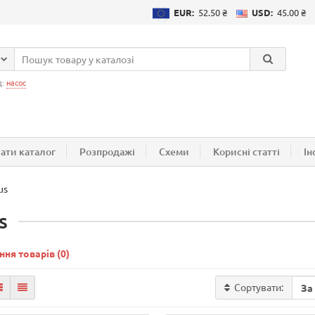
EUR:
52.50 ₴
USD:
45.00 ₴
д:
насос
ати каталог
Розпродажі
Схеми
Корисні статті
Ін
us
s
ння товарів (0)
Сортувати: