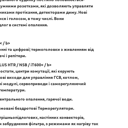
озумними розетками, які дозволяють управляти
чиками протікання, детекторами диму. Нові
 і голосом, в тому числі. Вони
длог в системі опалення.
 / b>
онні та цифрові; термоголовки з живленням від
і і репітери.
S HTR / NSB / iT600< / b>
остати, центри комутації, які керують
ві виходи для управління ГСВ, котлом,
і модулі, сервоприводи і саморегулюючий
температури.
ентрального опалення, гарячої води.
рамовані бездротові Терморегулятори.
трішньопідлогових, настінних конвекторів,
 забруднення фільтра, з режимами як нагріву так