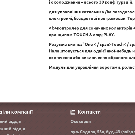
і охолодження – всього 30 конфігурацій.
для управління котлами: < /b> погодозал
електронні, бездротові програмовані Те
< b>контролер для сонячних колекторів 
принципом TOUCH & amp; PLAY.
Розумна кнопка"
One
< / span>
Touch< / s
Налаштовується для однієї якої-небудь н
включення або виключення обраного ал
Модуль для управління воротами, рольс
діли компанії
Контакти
ний відділ
Осокорки
жний відділ
вул. Садова, 53а, буд. 43 (заїзд 