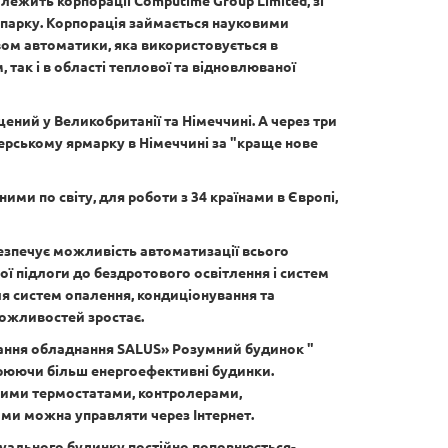
алежить корпорації Computime Group Limited, зі
 парку. Корпорація займається науковими
ом автоматики, яка використовується в
так і в області теплової та відновлюваної
ений у Великобританії та Німеччині. А через три
ерському ярмарку в Німеччині за "краще нове
ними по світу, для роботи з 34 країнами в Європі,
езпечує можливість автоматизації всього
лої підлоги до бездротового освітлення і систем
я систем опалення, кондиціонування та
можливостей зростає.
ання обладнання SALUS» Розумний будинок "
рюючи більш енергоефективні будинки.
ими термостатами, контролерами,
ми можна управляти через Інтернет.
уального будинку постійно поповнюється-