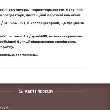
ежні регулятори, інтернет термостати, механічні,
рморегулятори, дистанційні мережеві вимикачі.
< / B> PCSOL201, мікропроцесорний, що працює за
pan> "системи
iT < / span>600, захищена кришкою.
еобхідної функції-відправлення оповіщення,
горитму.
тавнями, освітленням.
Карта проїзду
з вул.