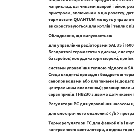
наприклад, датчиками дверей і вікон, р
пристроєм, включеним в цю розетку, дат
термостати QUANTUM можуть управлятися
використовуються для котлів і теплих пі
Обладнання, що випускається:
для управління радіаторами SALUS iT600<
Бездротові термостати з диском, електр
батарейок; координатори мережі, приймач
системи управління теплою підлогою SALU
Сюди входять: провідні і бездротові терм
севоприводами або клапанами (є додатко
центральним опаленням); розширювальн
сервопривід THB230 з двома датчиками 
Регулятори PC для управління насосом ц
для електричного опалення: < /b > прог
Терморегулятори FC для фанкойлів і вну
контролюючі вентилятори, з індикатором