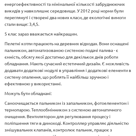
енергоефективності та мінімальної кількості забруднюючих
викидів у навколишнє середовище. У 2012 році норми були
переглянуті і створені два нових класи, де екологічні вимоги
стали вище: 3,4,5.
5 клас зараз вважається найкращим.
Пелетні котли працюють на деревних відходах. Вони оснащені
пальником, автоматизованою системою подачі палива - є
ємність, обсягу якої достатньо для декількох днів роботи
обладнання. Мають сучасний естетичний дизайн. Є можливість
додавати додаткові модулі в управління і додаткові елементи в
систему опалення, що роблять її найбільш зручною і
ефективною у використанні.
Можуть бути обладнані:
Самоочищається пальником із запальником, фотоелементом і
термопарою. Теплообмінником з системою автоматичного
очищення. Вентилятором для регулювання процесу і
поліпшення тяги в димоході. Контроллер управляє діяльністю
змішувальних клапанів, контролює пальник, працює з