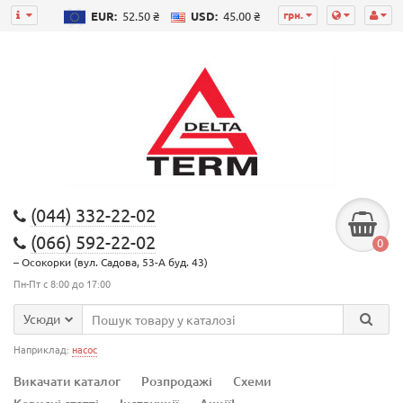
грн.
EUR:
52.50 ₴
USD:
45.00 ₴
(044) 332-22-02
(066) 592-22-02
0
– Осокорки (вул. Садова, 53-А буд. 43)
Пн-Пт с 8:00 до 17:00
Усюди
Наприклад:
насос
Викачати каталог
Розпродажі
Схеми