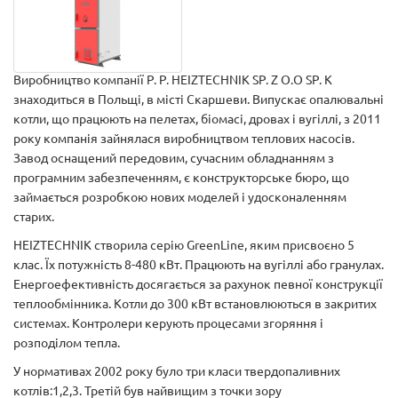
Виробництво компанії P. P. HEIZTECHNIK SP. Z O.O SP. K
знаходиться в Польщі, в місті Скаршеви. Випускає опалювальні
котли, що працюють на пелетах, біомасі, дровах і вугіллі, з 2011
року компанія зайнялася виробництвом теплових насосів.
Завод оснащений передовим, сучасним обладнанням з
програмним забезпеченням, є конструкторське бюро, що
займається розробкою нових моделей і удосконаленням
старих.
HEIZTECHNIK створила серію GreenLine, яким присвоєно 5
клас. Їх потужність 8-480 кВт. Працюють на вугіллі або гранулах.
Енергоефективність досягається за рахунок певної конструкції
теплообмінника. Котли до 300 кВт встановлюються в закритих
системах. Контролери керують процесами згоряння і
розподілом тепла.
У нормативах 2002 року було три класи твердопаливних
котлів:1,2,3. Третій був найвищим з точки зору