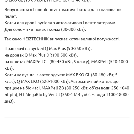
Випускаються і повністю автоматичні котли для спалювання
пелет.
Котли для дров і вугілля з автоматикою і вентиляторами.
Для соломи - в тюках і колах (30-300 кВт).
Так само HEIZTECHNIK випускає котли великої потужності.
Працюючі на вугіллі Q Max Plus (90-350 кВт),
на дровах Q Max Plus DR (90-500 кВт),
на пелетах MAXPell GL (80-450 кВт, 5 класу), MAXPell (520-1000
кВт).
Котли на вугіллі з автоподачею MAX EKO GL (80-480 кВт, 5
клас), Q MAX EKO (520-1000 кВт), Автоматичний котел, що
працює на біомасі, MAXPell ZB (80-250 кВт, об'єм води 250-1040
літрів), HT MegaBio by Ventil (350-1 МВт, об'єм води 1100-18000
дм3).