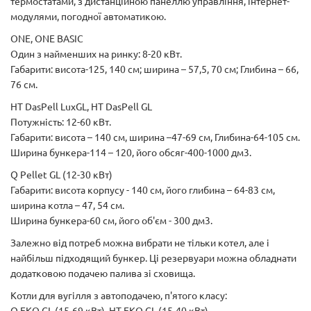
термостатами, з дистанційною панеллю управління, інтернет-
модулями, погодної автоматикою.
ONE, ONE BASIC
Один з найменших на ринку: 8-20 кВт.
Габарити: висота-125, 140 см; ширина – 57,5, 70 см; Глибина – 66,
76 см.
HT
DasPell
LuxGL
,
HT
DasPell
GL
Потужність: 12-60 кВт.
Габарити: висота – 140 см, ширина –47-69 см, Глибина-64-105 см.
Ширина бункера-114 – 120, його обсяг-400-1000 дм3.
Q Pellet GL (12-30 кВт)
Габарити: висота корпусу - 140 см, його глибина – 64-83 см,
ширина котла – 47, 54 см.
Ширина бункера-60 см, його об'єм - 300 дм3.
Залежно від потреб можна вибрати не тільки котел, але і
найбільш підходящий бункер. Ці резервуари можна обладнати
додатковою подачею палива зі сховища.
Котли для вугілля з автоподачею, п'ятого класу:
Q EKO GL (15-69 кВт), HT EKO GL (15-40 кВт).