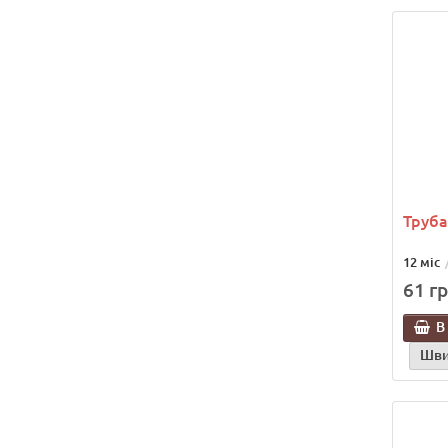
Труба
12 міс
61 гр
В
Шви