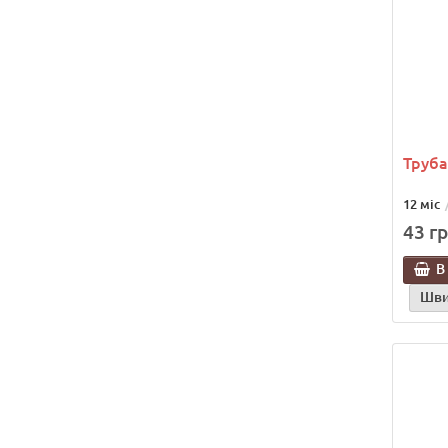
Труба
12 міс
43 гр
В
Шви