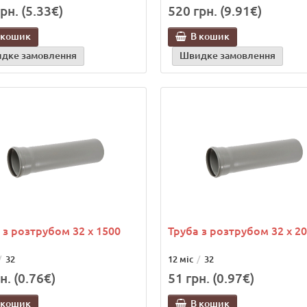
рн. (5.33€)
520 грн. (9.91€)
 кошик
В кошик
дке замовлення
Швидке замовлення
 з розтрубом 32 х 1500
Труба з розтрубом 32 х 2
32
12 міс
32
н. (0.76€)
51 грн. (0.97€)
 кошик
В кошик