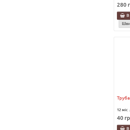
280 г
В
Шви
Труба
12 міс
40 гр
В