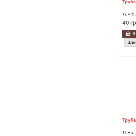
Труба
12 міс
40 гр
В
Шви
Труба
12 міс