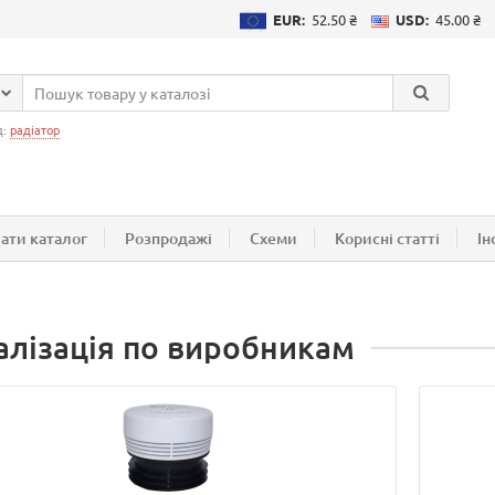
EUR:
52.50 ₴
USD:
45.00 ₴
д:
радіатор
ати каталог
Розпродажі
Схеми
Корисні статті
Ін
алізація по виробникам