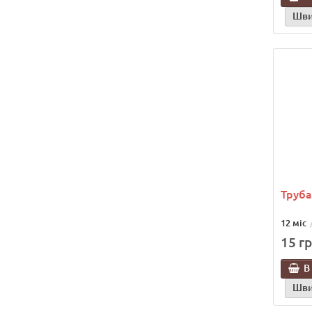
Шви
Труба
12 міс
15 гр
В
Шви