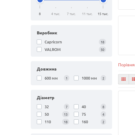
8
4 тыс.
7 тыс.
11 тыс.
15 тыс.
Виробник
Capricorn
18
VALROM
50
Порівнян
Довжина
600 мм
1000 мм
1
2
Діаметр
32
40
7
8
50
75
13
4
110
160
18
2