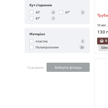
Кут з'єднання
45°
67°
6
3
Труба
87°
7
12 міс
130 г
Матеріал
В
пластик
2
Полипропилен
Шви
50
Скасувати
Виберіть фільтри