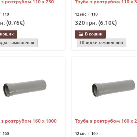
 з розтрубом 110 х 250
Труба з розтрубом 110 х 
110
12 міс
110
н. (0.76€)
320 грн. (6.10€)
 кошик
В кошик
дке замовлення
Швидке замовлення
 з розтрубом 160 х 1000
Труба з розтрубом 160 х 
160
12 міс
160