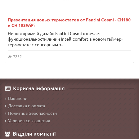
Презентация новых термостатов от Fantini Cosmi - CH180
и CH 193WiFi
Неповторимый дизайн Fantini Cosmi отвечает
функциональности линии Intellicomfort в новом таймер-
термостате с сенсорным э..
7252
Корисна інформація
Вакансии
Доставка и оплата
Политика Безопасности
Условия соглашения
Відділи компанії