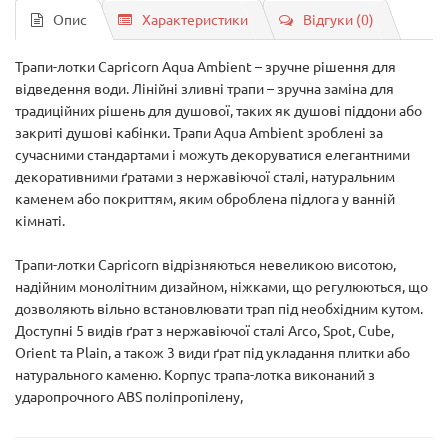
Опис
Характеристики
Відгуки (0)
Трапи-лотки Capricorn Aqua Ambient – ​​зручне рішення для
відведення води. Лінійні зливні трапи – зручна заміна для
традиційних рішень для душової, таких як душові піддони або
закриті душові кабінки. Трапи Aqua Ambient зроблені за
сучасними стандартами і можуть декоруватися елегантними
декоративними ґратами з нержавіючої сталі, натуральним
каменем або покриттям, яким оброблена підлога у ванній
кімнаті.
Трапи-лотки Capricorn відрізняються невеликою висотою,
надійним монолітним дизайном, ніжками, що регулюються, що
дозволяють вільно встановлювати трап під необхідним кутом.
Доступні 5 видів ґрат з нержавіючої сталі Arco, Spot, Cube,
Orient та Plain, а також 3 види ґрат під укладання плитки або
натурального каменю. Корпус трапа-лотка виконаний з
ударопрочного ABS поліпропілену,