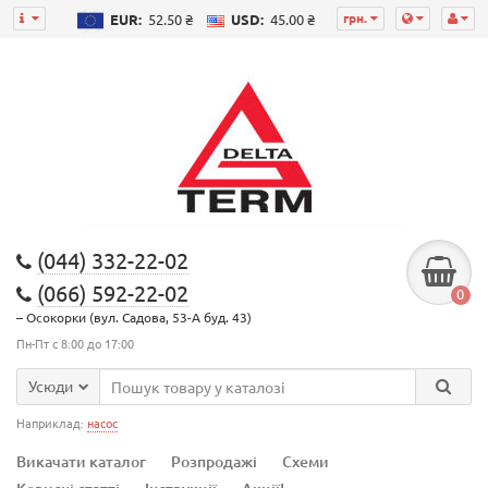
грн.
EUR:
52.50 ₴
USD:
45.00 ₴
(044) 332-22-02
(066) 592-22-02
0
– Осокорки (вул. Садова, 53-А буд. 43)
Пн-Пт с 8:00 до 17:00
Усюди
Наприклад:
насос
Викачати каталог
Розпродажі
Схеми