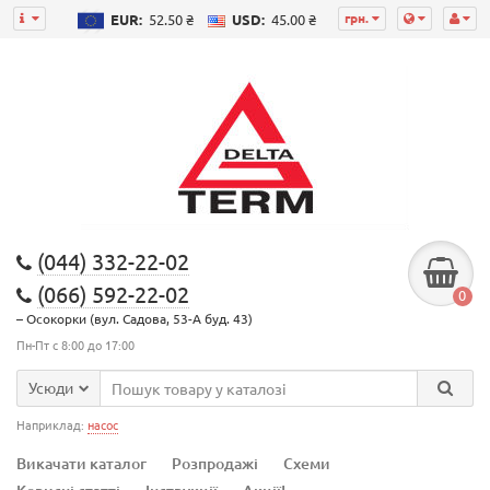
грн.
EUR:
52.50 ₴
USD:
45.00 ₴
(044) 332-22-02
(066) 592-22-02
0
– Осокорки (вул. Садова, 53-А буд. 43)
Пн-Пт с 8:00 до 17:00
Усюди
Наприклад:
насос
Викачати каталог
Розпродажі
Схеми