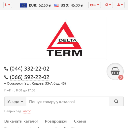
грн.
EUR:
52.50 ₴
USD:
45.00 ₴
(044) 332-22-02
(066) 592-22-02
0
– Осокорки (вул. Садова, 53-А буд. 43)
Пн-Пт с 8:00 до 17:00
Усюди
Наприклад:
насос
Викачати каталог
Розпродажі
Схеми