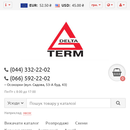
грн.
EUR:
52.50 ₴
USD:
45.00 ₴
(044) 332-22-02
(066) 592-22-02
0
– Осокорки (вул. Садова, 53-А буд. 43)
Пн-Пт с 8:00 до 17:00
Усюди
Наприклад:
насос
Викачати каталог
Розпродажі
Схеми