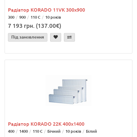
Радіатор KORADO 11VK 300x900
300
900
110 С
10 років
7 193 грн. (137.00€)
Під замовлення
Радіатор KORADO 22K 400x1400
400
1400
110 С
Бічний
10 років
Білий