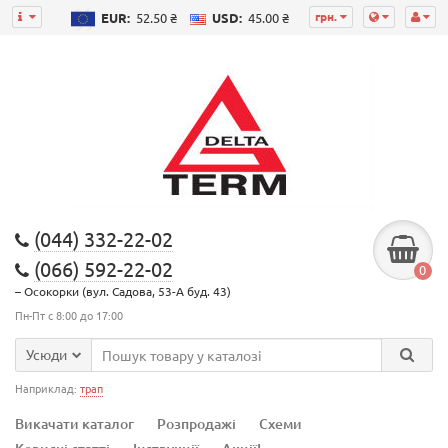
грн.
EUR:
52.50 ₴
USD:
45.00 ₴
(044) 332-22-02
(066) 592-22-02
0
– Осокорки (вул. Садова, 53-А буд. 43)
Пн-Пт с 8:00 до 17:00
Усюди
Наприклад:
трап
Викачати каталог
Розпродажі
Схеми