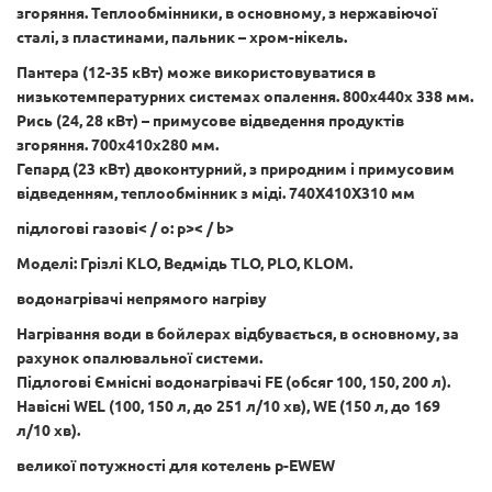
згоряння. Теплообмінники, в основному, з нержавіючої
сталі, з пластинами, пальник – хром-нікель.
Пантера (12-35 кВт) може використовуватися в
низькотемпературних системах опалення. 800х440х 338 мм.
Рись (24, 28 кВт) – примусове відведення продуктів
згоряння. 700х410х280 мм.
Гепард (23 кВт) двоконтурний, з природним і примусовим
відведенням, теплообмінник з міді. 740Х410Х310 мм
підлогові газові
< / o: p>< / b>
Моделі: Грізлі KLO, Ведмідь TLO, PLO, KLOM.
водонагрівачі непрямого нагріву
Нагрівання води в бойлерах відбувається, в основному, за
рахунок опалювальної системи.
Підлогові Ємнісні водонагрівачі FE (обсяг 100, 150, 200 л).
Навісні WEL (100, 150 л, до 251 л/10 хв), WE (150 л, до 169
л/10 хв).
великої потужності для котелень
p-EWEW