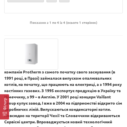
Показано з 1 по 4 із 4 (всього 1 сторінок)
компанія Protherm
з самого початку свого заснування (в
1991 році, в Празі) займалася випуском опалювальних
котлів, на початку, що працюють на електриці, а з 1994 року
настінних газових. З 1995 експортує продукцію в Україну та
Німеччину, з 99 – в Англію. У 2001 році концерн Vaillant
Фільтр
Group купує завод. І вже в 2004 на підприємстві відкрито сім
виробничих ліній. Випускаються конденсаторні котли.
Повсюдно на території Чехії та Словаччини відкриваються
Сервісні центри. Впроваджується новий технологічний