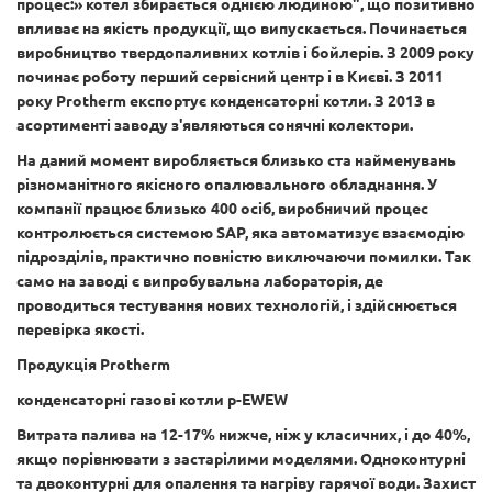
процес:» котел збирається однією людиною", що позитивно
впливає на якість продукції, що випускається. Починається
виробництво твердопаливних котлів і бойлерів. З 2009 року
починає роботу перший сервісний центр і в Києві. З 2011
року Protherm експортує конденсаторні котли. З 2013 в
асортименті заводу з'являються сонячні колектори.
На даний момент виробляється близько ста найменувань
різноманітного якісного опалювального обладнання. У
компанії працює близько 400 осіб, виробничий процес
контролюється системою SAP, яка автоматизує взаємодію
підрозділів, практично повністю виключаючи помилки. Так
само на заводі є випробувальна лабораторія, де
проводиться тестування нових технологій, і здійснюється
перевірка якості.
Продукція Protherm
конденсаторні газові котли p-EWEW
Витрата палива на 12-17% нижче, ніж у класичних, і до 40%,
якщо порівнювати з застарілими моделями. Одноконтурні
та двоконтурні для опалення та нагріву гарячої води. Захист