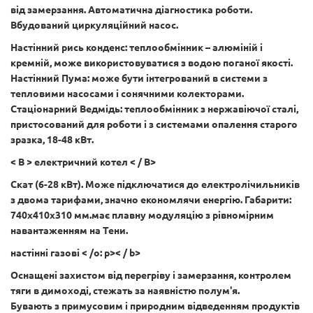
від замерзання. Автоматична діагностика роботи.
Вбудований циркуляційний насос.
Настінний рись конденс: теплообмінник – алюміній і
кремній, може використовуватися з водою поганої якості.
Настінний Пума: може бути інтегрований в системи з
тепловими насосами і сонячними колекторами.
Стаціонарний Ведмідь: теплообмінник з нержавіючої сталі,
пристосований для роботи і з системами опалення старого
зразка, 18-48 кВт.
< B > електричний котел < / B>
Скат (6-28 кВт). Може підключатися до електролічильників
з двома тарифами, значно економлячи енергію. Габарити:
740х410х310 мм.має плавну модуляцію з рівномірним
навантаженням на Тени.
настінні газові
< /o: p>< / b>
Оснащені захистом від перегріву і замерзання, контролем
тяги в димоході, стежать за наявністю полум'я.
Бувають з примусовим і природним відведенням продуктів