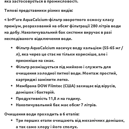
яка застосовується в промисловості.
Типові представники різних видів:
< b>P'ure AquaCalcium-фільтр зворотного осмосу класу
преміум, розрахований на обсяг фільтрації 280 літрів води
на добу. Накопичувальний бак системи виручає в разі
несподіваного відключення води.
Фільтр AquaCalcium насичує воду кальцієм (55-65 мг /
л), яка через це стає не тільки корисніше, але і
приємніше на смак.
Фільтр розміщується під мийкою і служить для
очищення холодної питної води. Монтаж простий,
картриджі замінити легко.
Мембрана DOW Filmtec (США) захищає від вірусів,
домішок і бактерій.
Продуктивність 11,8 л на годину.
Накопичувальний бак має обсяг 7 літрів.
Очищення води проходить в 6 етапів:
Три перших етапи очищають від механічних домішок,
а так само хлору і його сполук.