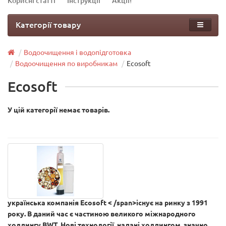
Корисні статті
Інструкції
Акції!
Категорії товару
Водоочищення і водопідготовка
Водоочищення по виробникам
Ecosoft
Ecosoft
У цій категорії немає товарів.
українська компанія Ecosoft < /span>існує на ринку з 1991
року. В даний час є частиною великого міжнародного
холдингу BWT. Нові технології, надані холдингом, значно