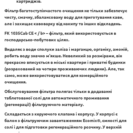
картриджів.
Фільтр багатоступінчастого очищення не тільки забезпечує
чисту, смачну, збалансовану воду для приготування кави,
але і захищає кавоварку від накипу та інших відкладень.
FK 1035
Cab
CE < / b> – фільтр, який використовується в
господарсько-побутових цілях.
Видаляє з води сполуки заліза і марганцю, органіку, амоній,
робить воду значно м'якше. Невеликий за розмірами, він
прекрасно вписується в міські квартири і приватні будинки
(розрахований на чотири проживаючих людини). Але, так
само, може використовуватися для комерційного
очищення.
Обслуговування фільтра полягає тільки в додаванні
таблетованої солі для автоматичного промивання
(регенерації) фільтруючого матеріалу.
Складається з керуючого клапана і корпусу. У корпусі є
балон з фільтруючим завантаженням Ecomix®, ємності для
солі і для підготовки регенераційного розчину. У верхній