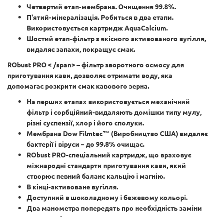
Четвертий етап-мембрана. Очищення 99.8%.
П'ятий-мінералізація. Робиться в два етапи.
Використовується картридж AquaCalcium.
Шостий етап-фільтр з якісного активованого вугілля,
видаляє запахи, покращує смак.
RObust PRO < /span> – фільтр зворотного осмосу для
приготування кави, дозволяє отримати воду, яка
допомагає розкрити смак кавового зерна.
На перших етапах використовується механічний
фільтр і сорбційний-видаляють домішки типу мулу,
різні суспензії, хлор і його сполуки.
Мембрана Dow Filmtec™ (Виробництво США) видаляє
бактерії і віруси – до 99.8% очищає.
RObust PRO-спеціальний картридж, що враховує
міжнародні стандарти приготування кави, який
створює певний баланс кальцію і магнію.
В кінці-активоване вугілля.
Доступний в шоколадному і бежевому кольорі.
Два манометра попередять про необхідність заміни