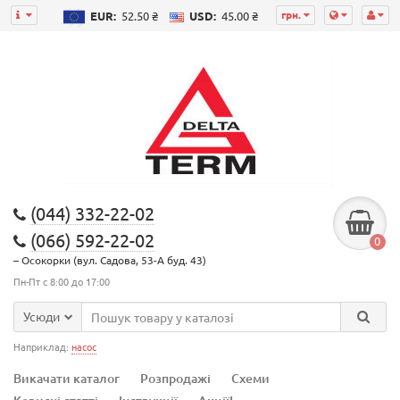
грн.
EUR:
52.50 ₴
USD:
45.00 ₴
(044) 332-22-02
(066) 592-22-02
0
– Осокорки (вул. Садова, 53-А буд. 43)
Пн-Пт с 8:00 до 17:00
Усюди
Наприклад:
насос
Викачати каталог
Розпродажі
Схеми