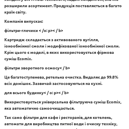
розширили асортимент. Продукція поставляється в багато
країн світу.
Компанія випускає:
фільтри-глечики
< /o: p>< / b>
Картридж складається з активованого вугілля,
іонообмінної смоли і модифікованої іонообмінної смоли.
Крім цього є моделі, в яких використовується фірмова
суміш Ecomix.
фільтри зворотного осмосу
< / b>
Це багатоступенева, ретельна очистка. Видаляє до 99.8%
всіх домішок. Зазвичай застосовуються на кухні.
для всього будинку
< / o: p>< / b>
Використовується універсальна фільтруюча суміш Ecomix,
яка автоматично самоочищається.
Так само фільтри для кафе і ресторанів, для котелень,
автомати для виробництва питної води і очисну техніку,