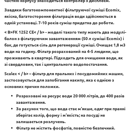
частині корпусу знаходиться контролер з дисплеєм.
Завдяки багатокомпонентної фільтруючої суміші Ecomix,
якісна, багатостороння фільтрація води здійснюється в
одній установці. 7-10 років суміш придатна до роботи.
< B>FK 1252 CE< / b> - моделі такого типу мають два модулі-
балон з фільтруючим завантаженням (50 л суміші Ecomix) і
бак, де готується сіль для регенерації суміші. Очищає 1,8 м3
води на годину. Фільтр розрахований на 4-5 людини, що
проживають в квартирі. Підходить для очищення води, як
зі свердловин, так і центрального водопостачання.
Scalex < / b> – фільтр для пральних і посудомийних машин,
застосовується для запобігання накипу, яка є однією з
основних причин поломки.
Розраховані на ресурс води 20 000 літрів, до 400 разів
завантаження.
За рахунок того, що вода стає м'якше, одяг при пранні
зберігає колір, форму і м'якість; на посуді не
залишається розлучень.
Фільтр не містить фосфатів, повністю безпечний.