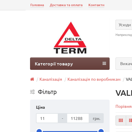
Головна
Доставка та оплата
Контакти
Усюди
Наприкла
Категорії товару
Викач
Каналізація
Каналізація по виробникам
VA
VA
Фільтр
Порівнян
Ціна
-
грн.