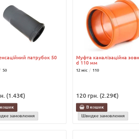
нсаційний патрубок 50
Муфта каналізаційна зовн
d 110 мм
50
12 міс
110
н. (1.43€)
120 грн. (2.29€)
 кошик
В кошик
дке замовлення
Швидке замовлення