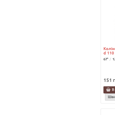
Колін
d 110 
67°
1
151 г
В
Шви