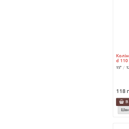
Колін
d 110 
15°
1
118 г
В
Шви