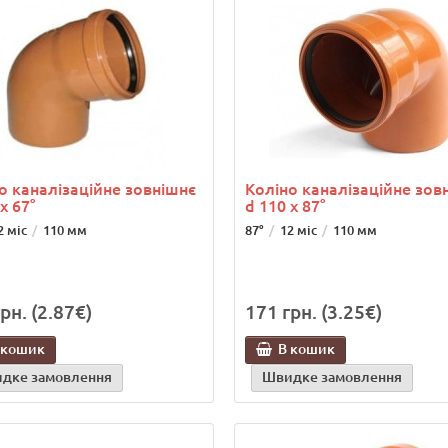
о каналізаційне зовнішнє
Коліно каналізаційне зов
x 67°
d 110 x 87°
2 міс
110 мм
87°
12 міс
110 мм
рн. (2.87€)
171 грн. (3.25€)
 кошик
В кошик
дке замовлення
Швидке замовлення