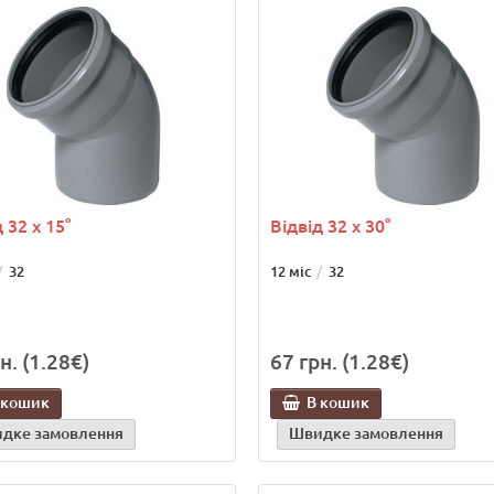
 32 х 15°
Відвід 32 х 30°
32
12 міс
32
н. (1.28€)
67 грн. (1.28€)
 кошик
В кошик
дке замовлення
Швидке замовлення