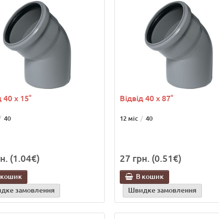
 40 х 15°
Відвід 40 х 87°
40
12 міс
40
н. (1.04€)
27 грн. (0.51€)
 кошик
В кошик
дке замовлення
Швидке замовлення