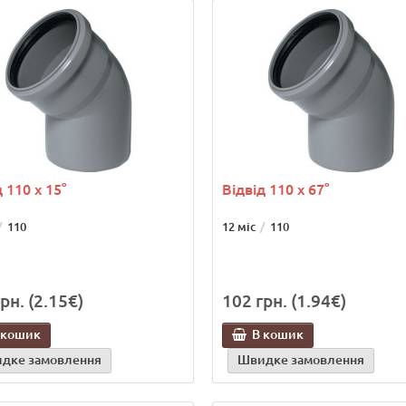
 110 х 15°
Відвід 110 х 67°
110
12 міс
110
рн. (2.15€)
102 грн. (1.94€)
 кошик
В кошик
дке замовлення
Швидке замовлення