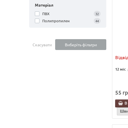
Матеріал
ПВХ
32
Полипропилен
44
Скасувати
Виберіть фільтри
Відвід
12 міс
55 гр
В
Шви