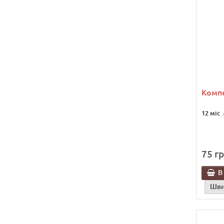
Компе
12 міс
75 гр
В
Шви