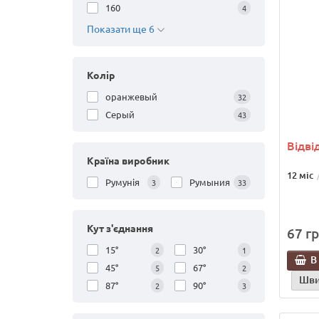
160
4
Показати ще 6
Колір
оранжевый
32
Серый
43
Відвід
Країна виробник
12 міс
Румунія
Румыния
3
33
Кут з'єднання
67 гр
15°
30°
2
1
В
45°
67°
5
2
Шви
87°
90°
2
3