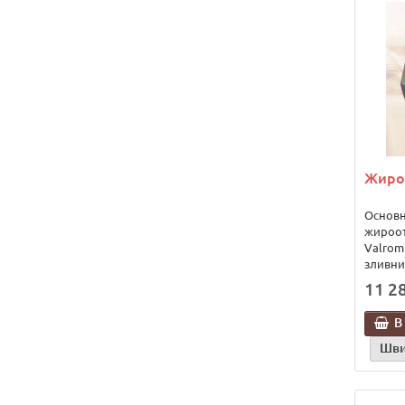
Жиро
Основ
жироот
Valrom
зливних
11 28
В
Шви