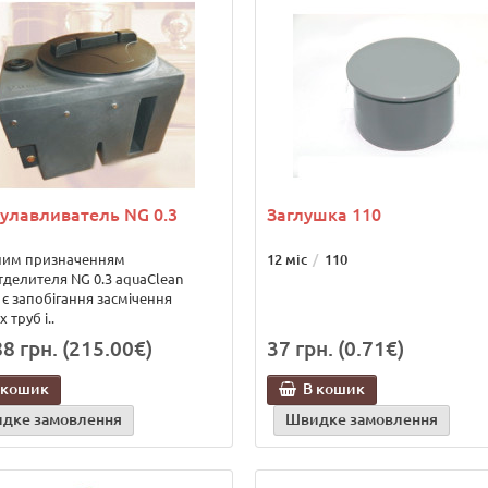
улавливатель NG 0.3
Заглушка 110
ним призначенням
12 міс
110
делителя NG 0.3 aquaClean
 є запобігання засмічення
 труб і..
8 грн. (215.00€)
37 грн. (0.71€)
 кошик
В кошик
дке замовлення
Швидке замовлення