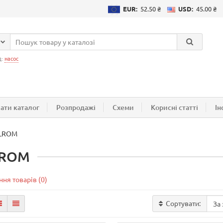
EUR:
52.50 ₴
USD:
45.00 ₴
д:
насос
ати каталог
Розпродажі
Схеми
Корисні статті
Ін
LROM
LROM
ня товарів (0)
Сортувати: