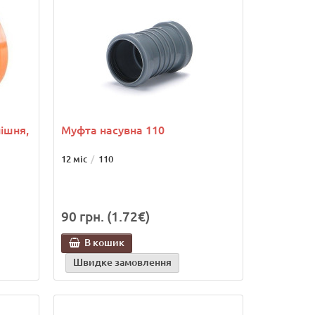
ішня,
Муфта насувна 110
12 міс
110
90 грн. (1.72€)
В кошик
Швидке замовлення