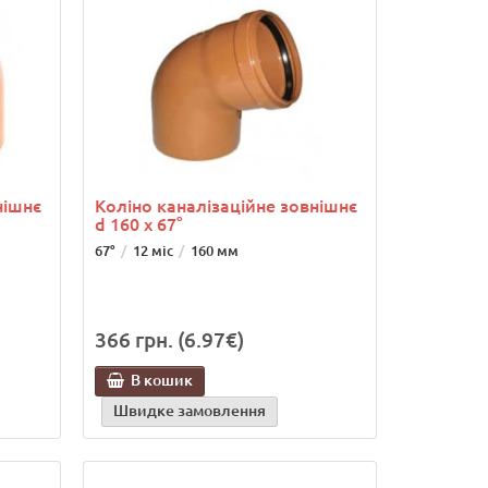
нішнє
Коліно каналізаційне зовнішнє
d 160 x 67°
67°
12 міс
160 мм
366 грн. (6.97€)
В кошик
Швидке замовлення