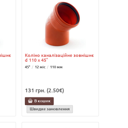
нішнє
Коліно каналізаційне зовнішнє
d 110 x 45°
45°
12 міс
110 мм
131 грн. (2.50€)
В кошик
Швидке замовлення