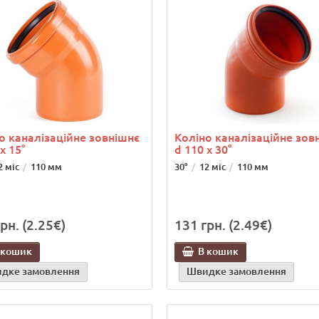
о каналізаційне зовнішнє
Коліно каналізаційне зов
x 15°
d 110 x 30°
2 міс
110 мм
30°
12 міс
110 мм
рн. (2.25€)
131 грн. (2.49€)
 кошик
В кошик
дке замовлення
Швидке замовлення