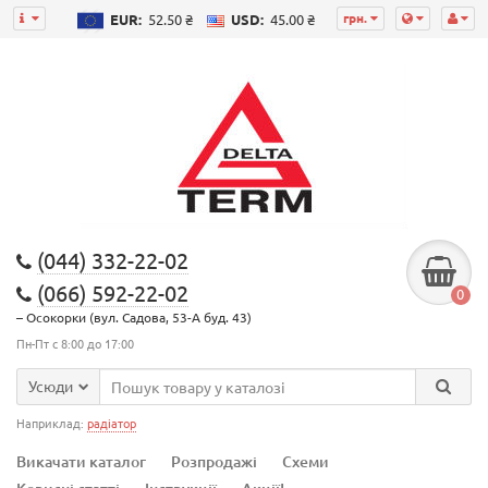
грн.
EUR:
52.50 ₴
USD:
45.00 ₴
(044) 332-22-02
(066) 592-22-02
0
– Осокорки (вул. Садова, 53-А буд. 43)
Пн-Пт с 8:00 до 17:00
Усюди
Наприклад:
радіатор
Викачати каталог
Розпродажі
Схеми