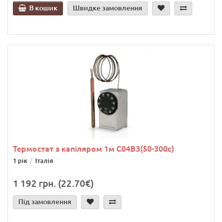
В кошик
Швидке замовлення
Термостат з капіляром 1м С04В3(50-300с)
1 рік
Італія
1 192 грн. (22.70€)
Під замовлення