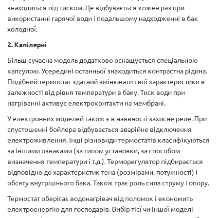
знаходиться під тиском. Це відбувається кожен раз при
використанні гарячої води і подальшому надходженні в бак
холодної.
2. Капілярні
Більш сучасна модель додатково оснащується спеціальною
капсулою. Усередині останньої знаходиться контрастна рідина.
Подібний термостат здатний змінювати свої характеристики в
залежності від рівня температури в баку. Тиск води при
нагріванні активує електроконтакти на мембрані.
У електронних моделей також є в наявності захисне реле. При
спустошенні бойлера відбувається аварійне відключення
електроживлення. Інші різновиди термостатів класифікуються
за іншими ознаками (за типом установки, за способом
визначення температури і т.д.). Терморегулятор підбирається
відповідно до характеристик тена (розмірами, потужності) і
обсягу внутрішнього бака. Також грає роль сила струму і опору.
Термостат оберігає водонагрівач від поломок і економить
електроенергію для господарів. Вибір тієї чи іншої моделі