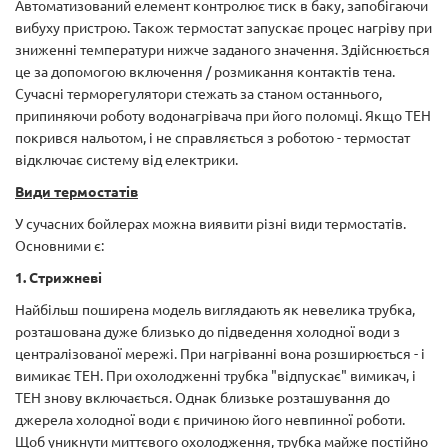
Автоматизований елемент контролює тиск в баку, запобігаючи
вибуху пристрою. Також термостат запускає процес нагріву при
зниженні температури нижче заданого значення. Здійснюється
це за допомогою включення / розмикання контактів тена.
Сучасні терморегулятори стежать за станом останнього,
припиняючи роботу водонагрівача при його поломці. Якщо ТЕН
покрився нальотом, і не справляється з роботою - термостат
відключає систему від електрики.
Види термостатів
У сучасних бойлерах можна виявити різні види термостатів.
Основними є:
1. Стрижневі
Найбільш поширена модель виглядають як невелика трубка,
розташована дуже близько до підведення холодної води з
централізованої мережі. При нагріванні вона розширюється - і
вимикає ТЕН. При охолодженні трубка "відпускає" вимикач, і
ТЕН знову включається. Однак близьке розташування до
джерела холодної води є причиною його невпинної роботи.
Щоб уникнути миттєвого охолодження, трубка майже постійно