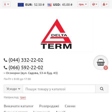
грн.
EUR:
52.50 ₴
USD:
45.00 ₴
(044) 332-22-02
(066) 592-22-02
0
– Осокорки (вул. Садова, 53-А буд. 43)
Пн-Пт с 8:00 до 17:00
Усюди
Наприклад:
трап
Викачати каталог
Розпродажі
Схеми