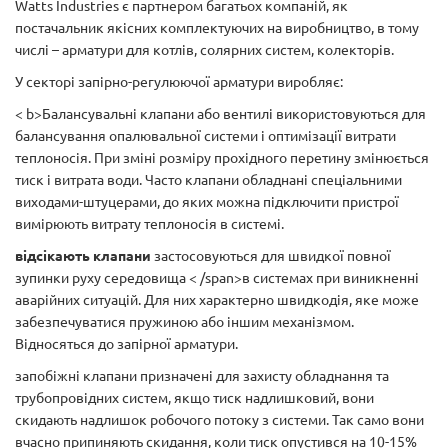
Watts Industries є партнером багатьох компаній, як
постачальник якісних комплектуючих на виробництво, в тому
числі – арматури для котлів, солярних систем, колекторів.
У секторі запірно-регулюючої арматури виробляє:
< b>Балансувальні клапани або вентилі
використовуються для
балансування опалювальної системи і оптимізації витрати
теплоносія. При зміні розміру прохідного перетину змінюється
тиск і витрата води. Часто клапани обладнані спеціальними
виходами-штуцерами, до яких можна підключити пристрої
вимірюють витрату теплоносія в системі.
відсікають клапани
застосовуються
для швидкої повної
зупинки руху середовища < /span>в системах при виникненні
аварійних ситуацій. Для них характерно швидкодія, яке може
забезпечуватися пружиною або іншим механізмом.
Відносяться до запірної арматури.
запобіжні клапани призначені для захисту обладнання та
трубопровідних систем, якщо тиск надлишковий, вони
скидають надлишок робочого потоку з системи. Так само вони
вчасно припиняють скидання, коли тиск опустився на 10-15%