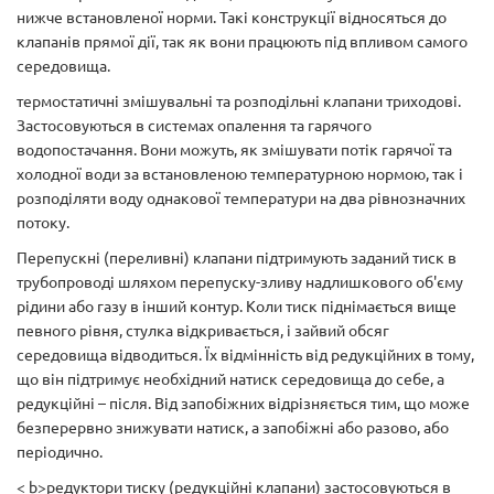
нижче встановленої норми. Такі конструкції відносяться до
клапанів прямої дії, так як вони працюють під впливом самого
середовища.
термостатичні змішувальні та розподільні клапани триходові.
Застосовуються в системах опалення та гарячого
водопостачання. Вони можуть, як змішувати потік гарячої та
холодної води за встановленою температурною нормою, так і
розподіляти воду однакової температури на два рівнозначних
потоку.
Перепускні (переливні) клапани підтримують заданий тиск в
трубопроводі шляхом перепуску-зливу надлишкового об'єму
рідини або газу в інший контур. Коли тиск піднімається вище
певного рівня, стулка відкривається, і зайвий обсяг
середовища відводиться. Їх відмінність від редукційних в тому,
що він підтримує необхідний натиск середовища до себе, а
редукційні – після. Від запобіжних відрізняється тим, що може
безперервно знижувати натиск, а запобіжні або разово, або
періодично.
< b>редуктори тиску (редукційні клапани) застосовуються в