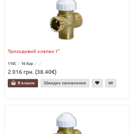
Триходовий клапан 1"
110С
16 бар
2 016 грн. (38.40€)
В кошик
Швидке замовлення