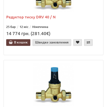
Редуктор тиску DRV 40 / N
25 бар
12 міс
Німеччина
14 774 грн. (281.40€)
В кошик
Швидке замовлення