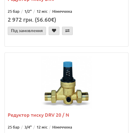
25 бар
1/2"
12 міс
Німеччина
2 972 грн. (56.60€)
Під замовлення
Редуктор тиску DRV 20 / N
25 бар
3/4"
12 міс
Німеччина