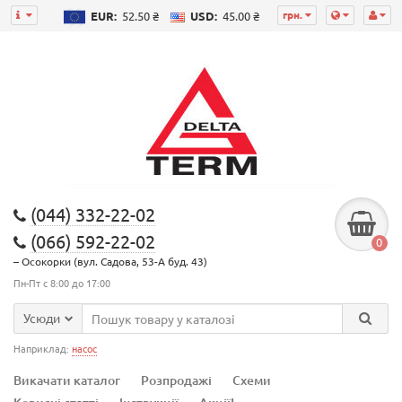
грн.
EUR:
52.50 ₴
USD:
45.00 ₴
(044) 332-22-02
(066) 592-22-02
0
– Осокорки (вул. Садова, 53-А буд. 43)
Пн-Пт с 8:00 до 17:00
Усюди
Наприклад:
насос
Викачати каталог
Розпродажі
Схеми