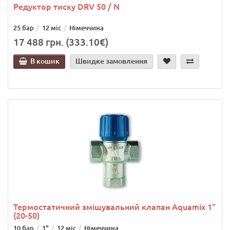
Редуктор тиску DRV 50 / N
25 бар
12 міс
Німеччина
17 488 грн. (333.10€)
В кошик
Швидке замовлення
Термостатичний змішувальний клапан Aquamix 1"
(20-50)
10 бар
1"
12 міс
Німеччина