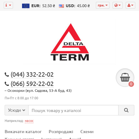
грн.
EUR:
52.50 ₴
USD:
45.00 ₴
(044) 332-22-02
(066) 592-22-02
0
– Осокорки (вул. Садова, 53-А буд. 43)
Пн-Пт с 8:00 до 17:00
Усюди
Наприклад:
насос
Викачати каталог
Розпродажі
Схеми