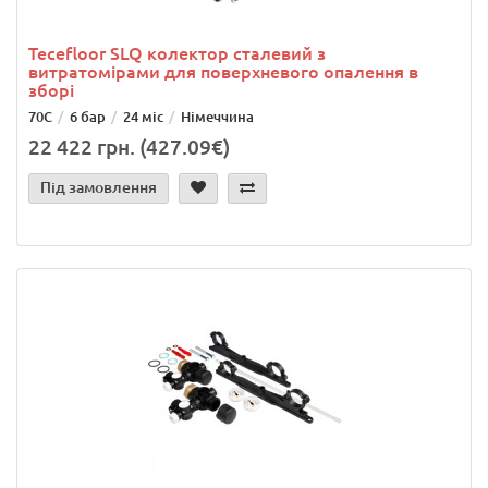
Tecefloor SLQ колектор сталевий з
витратомірами для поверхневого опалення в
зборі
70С
6 бар
24 міс
Німеччина
22 422 грн. (427.09€)
Під замовлення