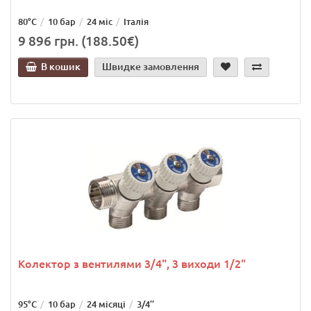
80°C
10 бар
24 міс
Італія
9 896 грн. (188.50€)
В кошик
Швидке замовлення
Колектор з вентилями 3/4", 3 виходи 1/2"
95°С
10 бар
24 місяці
3/4’’