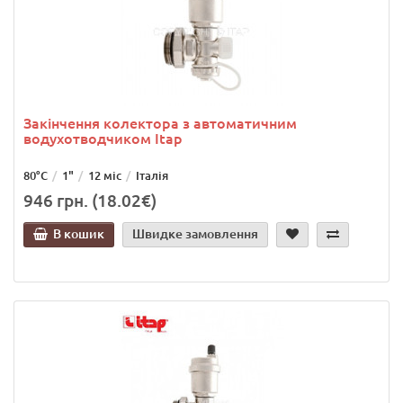
Закінчення колектора з автоматичним
водухотводчиком Itap
80°C
1"
12 міс
Італія
946 грн. (18.02€)
В кошик
Швидке замовлення