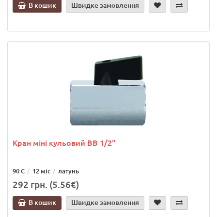
В кошик
Швидке замовлення
Кран міні кульовий ВВ 1/2"
90 С
12 міс
латунь
292 грн. (5.56€)
В кошик
Швидке замовлення