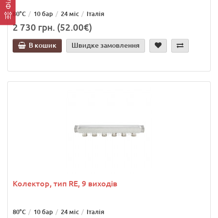
80°C
10 бар
24 міс
Італія
2 730 грн. (52.00€)
В кошик
Швидке замовлення
Колектор, тип RE, 9 виходів
80°C
10 бар
24 міс
Італія