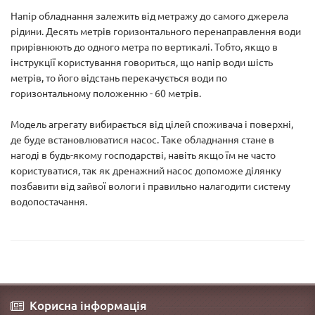
Напір обладнання залежить від метражу до самого джерела
рідини. Десять метрів горизонтального перенаправлення води
прирівнюють до одного метра по вертикалі. Тобто, якщо в
інструкції користування говориться, що напір води шість
метрів, то його відстань перекачується води по
горизонтальному положенню - 60 метрів.
Модель агрегату вибирається від цілей споживача і поверхні,
де буде встановлюватися насос. Таке обладнання стане в
нагоді в будь-якому господарстві, навіть якщо їм не часто
користуватися, так як дренажний насос допоможе ділянку
позбавити від зайвої вологи і правильно налагодити систему
водопостачання.
Корисна інформація