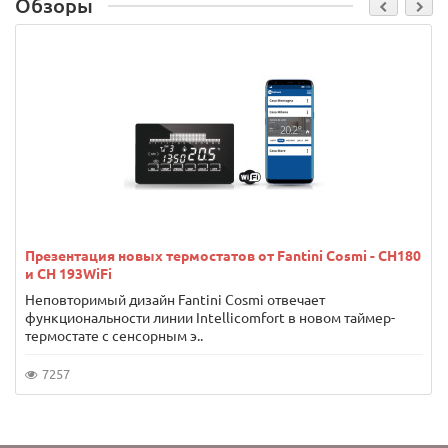
Обзоры
Презентация новых термостатов от Fantini Cosmi - CH180
и CH 193WiFi
Неповторимый дизайн Fantini Cosmi отвечает
функциональности линии Intellicomfort в новом таймер-
термостате с сенсорным э..
7257