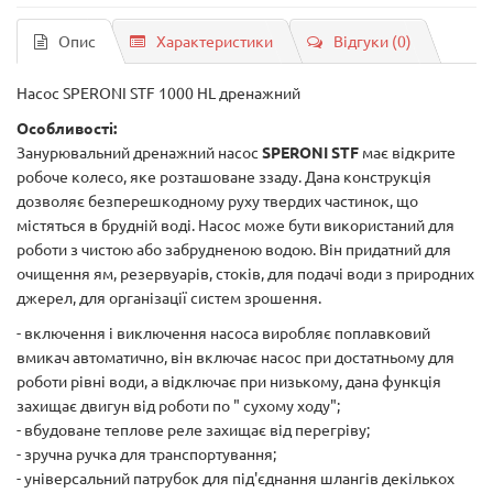
Опис
Характеристики
Відгуки (0)
Насос SPERONI STF 1000 HL дренажний
Особливості:
Занурювальний дренажний насос
SPERONI STF
має відкрите
робоче колесо, яке розташоване ззаду. Дана конструкція
дозволяє безперешкодному руху твердих частинок, що
містяться в брудній воді. Насос може бути використаний для
роботи з чистою або забрудненою водою. Він придатний для
очищення ям, резервуарів, стоків, для подачі води з природних
джерел, для організації систем зрошення.
- включення і виключення насоса виробляє поплавковий
вмикач автоматично, він включає насос при достатньому для
роботи рівні води, а відключає при низькому, дана функція
захищає двигун від роботи по " сухому ходу";
- вбудоване теплове реле захищає від перегріву;
- зручна ручка для транспортування;
- універсальний патрубок для під'єднання шлангів декількох