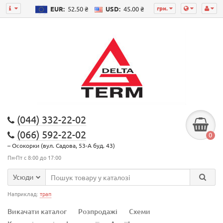
грн.
EUR:
52.50 ₴
USD:
45.00 ₴
(044) 332-22-02
(066) 592-22-02
0
– Осокорки (вул. Садова, 53-А буд. 43)
Пн-Пт с 8:00 до 17:00
Усюди
Наприклад:
трап
Викачати каталог
Розпродажі
Схеми