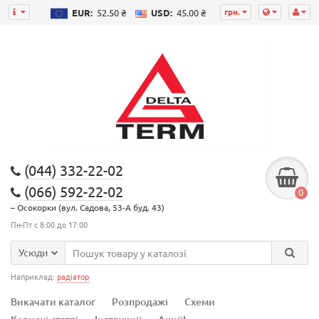
грн.
EUR:
52.50 ₴
USD:
45.00 ₴
(044) 332-22-02
(066) 592-22-02
0
– Осокорки (вул. Садова, 53-А буд. 43)
Пн-Пт с 8:00 до 17:00
Усюди
Наприклад:
радіатор
Викачати каталог
Розпродажі
Схеми