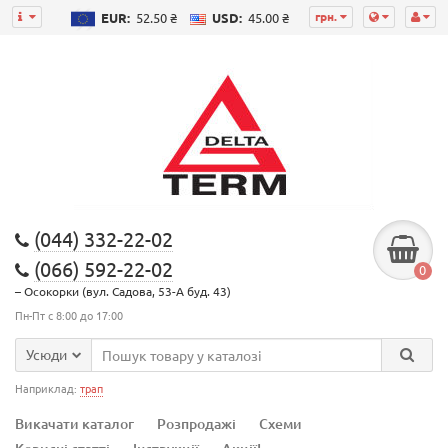
грн.
EUR:
52.50 ₴
USD:
45.00 ₴
(044) 332-22-02
(066) 592-22-02
0
– Осокорки (вул. Садова, 53-А буд. 43)
Пн-Пт с 8:00 до 17:00
Усюди
Наприклад:
трап
Викачати каталог
Розпродажі
Схеми