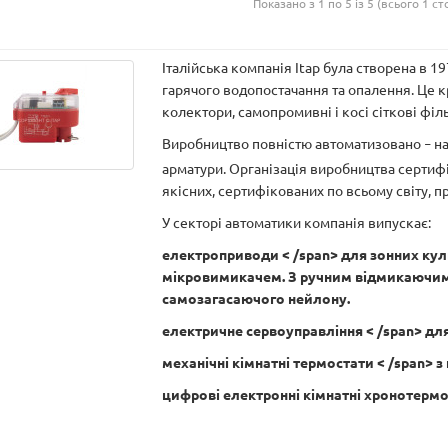
Показано з 1 по 5 із 5 (всього 1 ст
Італійська компанія Itap була створена в 19
гарячого водопостачання та опалення. Це кра
колектори, самопромивні і косі сіткові філь
Виробництво повністю автоматизовано
на
–
арматури. Організація виробництва сертифі
якісних, сертифікованих по всьому світу, пр
У секторі автоматики компанія випускає:
електроприводи < /span> для зонних кул
мікровимикачем. З ручним відмикаючим п
самозагасаючого нейлону.
електричне сервоуправління < /span> дл
механічні кімнатні термостати < /span> 
цифрові електронні кімнатні хронотерм