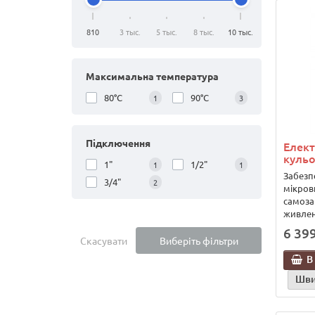
810
3 тыс.
5 тыс.
8 тыс.
10 тыс.
Максимальна температура
80°C
90°C
1
3
Підключення
Елект
кульо
1"
1/2"
1
1
Забезп
3/4"
2
мікров
самоза
живлен
6 399
Скасувати
Виберіть фільтри
В
Шви