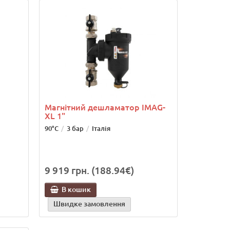
Магнітний дешламатор IMAG-
XL 1"
90°C
3 бар
Італія
9 919 грн. (188.94€)
В кошик
Швидке замовлення