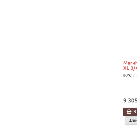
Магн
XL 3/
90°C
9 305
В
Шви