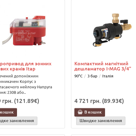
ропривод для зонних
Компактний магнітний
вих кранів Itap
дешламатор I-MAG 3/4"
ечений допоміжним
90°C
3 бар
Італія
имикачем Корпус з
гасаючого нейлону Напруга
ня: 230В або..
 грн. (121.89€)
4 721 грн. (89.93€)
 кошик
В кошик
дке замовлення
Швидке замовлення