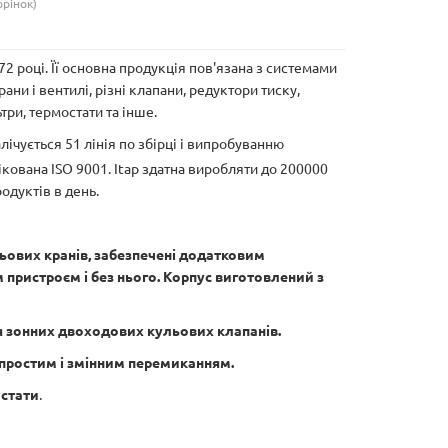
орінок)
72 році. Її основна продукція пов'язана з системами
ни і вентилі, різні клапани, редуктори тиску,
три, термостати та інше.
лічується 51 лінія по збірці і випробуванню
кована ISO 9001. Itap здатна виробляти до 200000
одуктів в день.
ьових кранів, забезпечені додатковим
ристроєм і без нього. Корпус виготовлений з
я зонних двоходових кульових клапанів.
з простим і змінним перемиканням.
остати
.