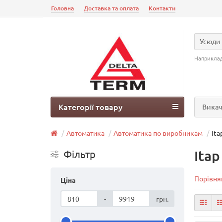
Головна
Доставка та оплата
Контакти
Усюди
Наприкла
Категорії товару
Викач
Автоматика
Автоматика по виробникам
Ita
Itap
Фільтр
Порівнян
Ціна
-
грн.