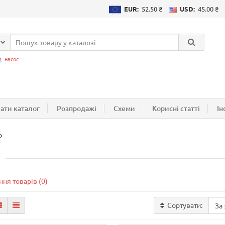
EUR:
52.50 ₴
USD:
45.00 ₴
д:
насос
ати каталог
Розпродажі
Схеми
Корисні статті
Ін
p
ня товарів (0)
Сортувати: