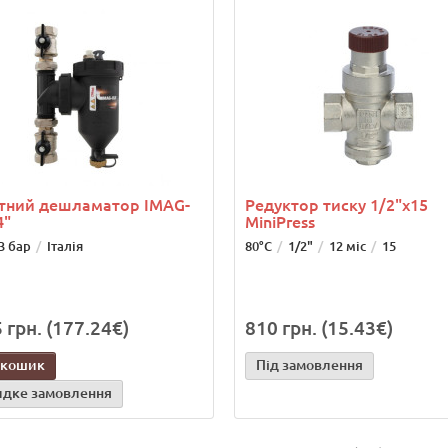
ітний дешламатор IMAG-
Редуктор тиску 1/2"х15
4"
MiniPress
3 бар
Італія
80°C
1/2"
12 міс
15
 грн. (177.24€)
810 грн. (15.43€)
 кошик
Під замовлення
дке замовлення