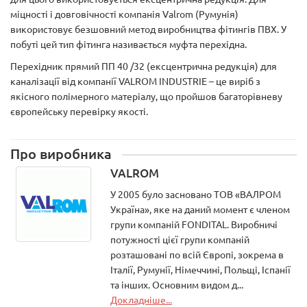
міцності і довговічності компанія Valrom (Румунія)
використовує безшовний метод виробництва фітингів ПВХ. У
побуті цей тип фітинга називається муфта перехідна.
Перехідник прямий ПП 40 /32 (ексцентрична редукція) для
каналізації від компанії VALROM INDUSTRIE – це виріб з
якісного полімерного матеріалу, що пройшов багаторівневу
європейську перевірку якості.
Про виробника
VALROM
У 2005 було засновано ТОВ «ВАЛРОМ
Україна», яке на даний момент є членом
групи компаній FONDITAL. Виробничі
потужності цієї групи компаній
розташовані по всій Європі, зокрема в
Італії, Румунії, Німеччині, Польщі, Іспанії
та інших. Основним видом д...
Докладніше...