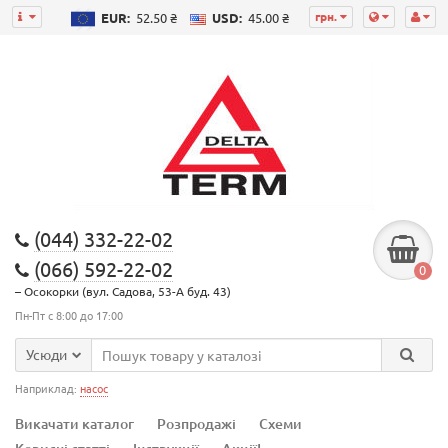
грн.
EUR:
52.50 ₴
USD:
45.00 ₴
(044) 332-22-02
(066) 592-22-02
0
– Осокорки (вул. Садова, 53-А буд. 43)
Пн-Пт с 8:00 до 17:00
Усюди
Наприклад:
насос
Викачати каталог
Розпродажі
Схеми