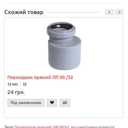
Схожий товар
Перехідник прямий ПП 50 /32
12 міс
32
24 грн.
Під замовлення
Теги:
Перехідник прямий
,
VALROM
,
ексцентрична редукція