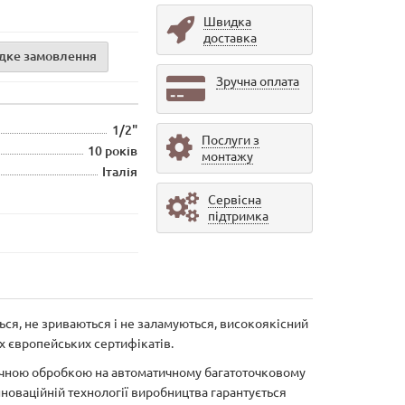
Швидка
доставка
дке замовлення
Зручна оплата
1/2"
Послуги з
10 років
монтажу
Італія
Сервісна
підтримка
ься, не зриваються і не заламуються, високоякісний
их європейських сертифікатів.
нічною обробкою на автоматичному багатоточковому
нноваційній технології виробництва гарантується