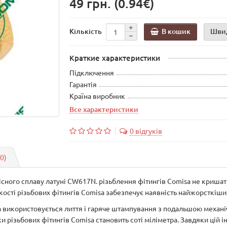
49 грн.
(0.94€)
В кошик
Шви
Кількість
Краткие характеристики
Підключення
Гарантія
Країна виробник
Все характеристики
0 відгуків
(0)
існого сплаву латуні CW617N. різьблення фітингів Comisa не кришат
якості різьбових фітингів Comisa забезпечує наявність найжорсткіш
sa використовується лиття і гаряче штампування з подальшою меха
 різьбових фітингів Comisa становить соті міліметра. Завдяки цій і