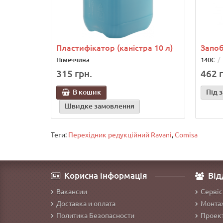
Пластифікатор (каністра 10 л)
Запоб
Німеччина
140С
315 грн.
462 г
В кошик
Під 
Швидке замовлення
Теги:
Перехідник редукційний Ravani
,
Comisa
Корисна інформація
Від
Вакансии
Сервіс
Доставка и оплата
Монтаж
Политика Безопасности
Проект