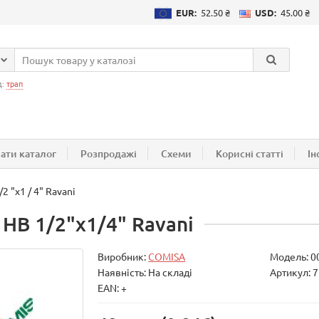
EUR:
52.50 ₴
USD:
45.00 ₴
д:
трап
ати каталог
Розпродажі
Схеми
Корисні статті
Ін
 "х1 / 4" Ravani
НВ 1/2"х1/4" Ravani
Виробник:
COMISA
Модель:
0
Наявність: На складі
Артикул: 7
EAN: +