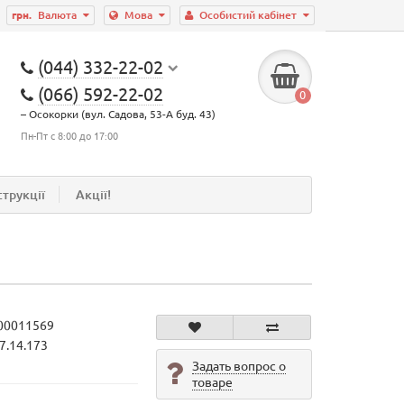
грн.
Валюта
Мова
Особистий кабінет
(044) 332-22-02
(066) 592-22-02
0
– Осокорки (вул. Садова, 53-А буд. 43)
Пн-Пт с 8:00 до 17:00
струкції
Акції!
00011569
7.14.173
Задать вопрос о
товаре