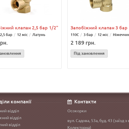
іжний клапан 2,5 бар 1/2"
Запобіжний клапан 3 бар 
2,5 бар
12 міс
Латунь
110С
3 бар
12 міс
Німеччи
рн.
2 189 грн.
замовлення
Під замовлення
діли компанії
Контакти
ний відділ
Осокорки
ний відділ
вул. Садова, 53а, буд. 43 (заїзд з 
ний відділ
Колекторна)