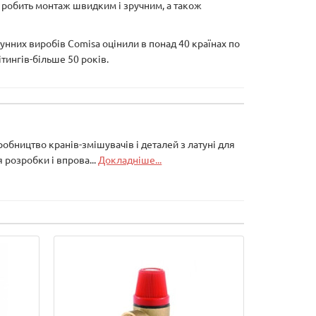
о робить монтаж швидким і зручним, а також
тунних виробів Comisa оцінили в понад 40 країнах по
ітингів-більше 50 років.
робництво кранів-змішувачів і деталей з латуні для
 розробки і впрова...
Докладніше...