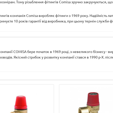
 розмірам. Тому різьблення фітингів Comisa зручно закручуються, щ
ітингів компанія Comisa виробляє фітинги з 1969 року. Надійність ла
тримуєте 10 років гарантії від виробника, при цьому термін служби ф
 компанії COMISA бере початок в 1969 році, з невеликого бізнесу - ви
водів. Якісний стрибок у розвитку компанії стався в 1990 р-Х. після