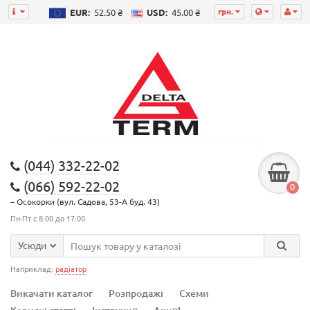
грн.
EUR:
52.50 ₴
USD:
45.00 ₴
(044) 332-22-02
(066) 592-22-02
0
– Осокорки (вул. Садова, 53-А буд. 43)
Пн-Пт с 8:00 до 17:00
Усюди
Наприклад:
радіатор
Викачати каталог
Розпродажі
Схеми