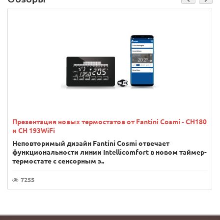
Презентация новых термостатов от Fantini Cosmi - CH180
и CH 193WiFi
Неповторимый дизайн Fantini Cosmi отвечает
функциональности линии Intellicomfort в новом таймер-
термостате с сенсорным э..
7255