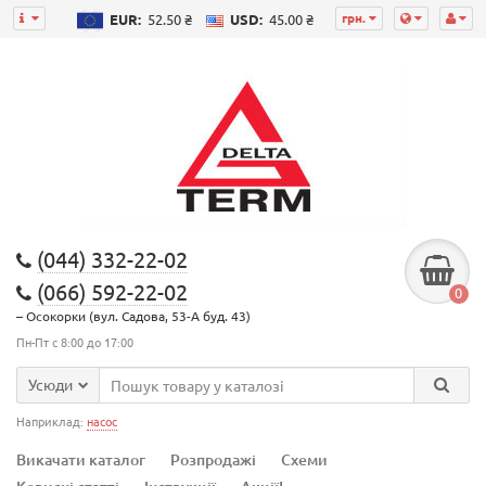
грн.
EUR:
52.50 ₴
USD:
45.00 ₴
(044) 332-22-02
(066) 592-22-02
0
– Осокорки (вул. Садова, 53-А буд. 43)
Пн-Пт с 8:00 до 17:00
Усюди
Наприклад:
насос
Викачати каталог
Розпродажі
Схеми