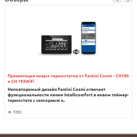
Презентация новых термостатов от Fantini Cosmi - CH180
и CH 193WiFi
Неповторимый дизайн Fantini Cosmi отвечает
функциональности линии Intellicomfort в новом таймер-
термостате с сенсорным э..
7252