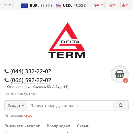
грн.
EUR:
52.50 ₴
USD:
45.00 ₴
(044) 332-22-02
(066) 592-22-02
0
– Осокорки (вул. Садова, 53-А буд. 43)
Пн-Пт с 8:00 до 17:00
Усюди
Наприклад:
насос
Викачати каталог
Розпродажі
Схеми