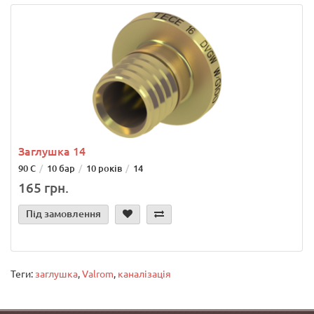
Заглушка 14
90 С
10 бар
10 років
14
165 грн.
Під замовлення
Теги:
заглушка
,
Valrom
,
каналізація