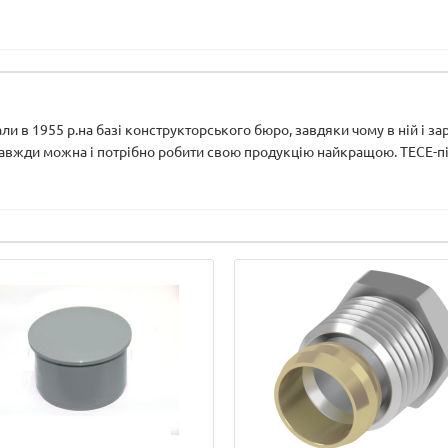
и в 1955 р.на базі конструкторського бюро, завдяки чому в ній і з
завжди можна і потрібно робити свою продукцію найкращою. ТЕСЕ-під