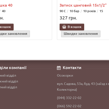
шка 40
Затиск цанговий 15х1/2"
40
90 С
10 бар
10 років
15
н.
327 грн.
 кошик
В кошик
дке замовлення
Швидке замовлення
діли компанії
Контакти
ний відділ
Осокорки
ний відділ
вул. Садова, 53а, буд. 43 (заїзд з 
ний відділ
Колекторна)
(044) 332-22-02
(066) 592-22-02