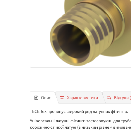
Опис
Характеристики
Відгуки 
TECEflex пропонує широкий ряд латунних фітингів.
Універсальні латунні фітинги застосовують для труб
корозійно-стійкої латуні (з низьким рівнем вимиван