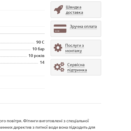
Швидка
доставка
Зручна оплата
90 С
Послуги з
10 бар
монтажу
10 років
14
Сервісна
підтримка
го повітря. Фітинги виготовлені з спеціальної
чинних директив з питної води вона підходить для