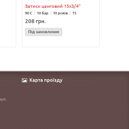
Затиск цанговий 15х3/4"
90 С
10 бар
10 років
15
208 грн.
Під замовлення
Карта проїзду
вул.