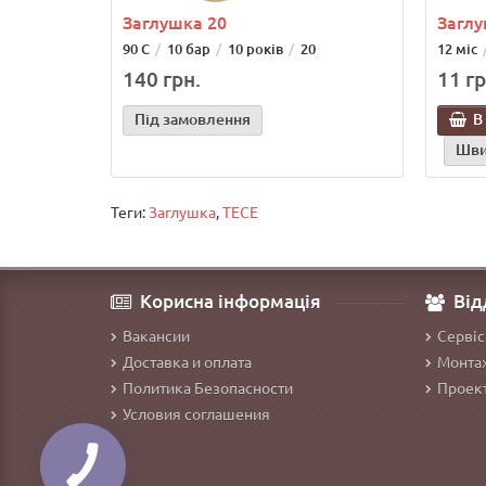
Заглушка 20
Заглу
90 С
10 бар
10 років
20
12 міс
140 грн.
11 гр
Під замовлення
В
Шви
Теги:
Заглушка
,
TECE
Корисна інформація
Від
Вакансии
Сервіс
Доставка и оплата
Монтаж
Политика Безопасности
Проект
Условия соглашения