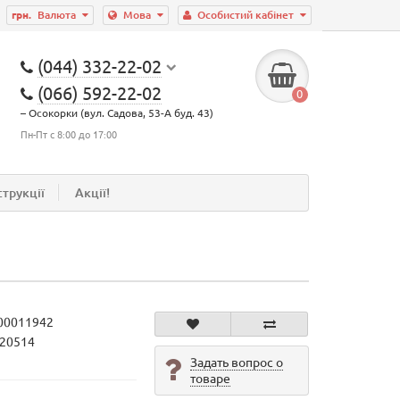
грн.
Валюта
Мова
Особистий кабінет
(044) 332-22-02
(066) 592-22-02
0
– Осокорки (вул. Садова, 53-А буд. 43)
Пн-Пт с 8:00 до 17:00
струкції
Акції!
00011942
720514
Задать вопрос о
товаре