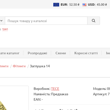
EUR:
52.50 ₴
USD:
45.00 ₴
д:
трап
ати каталог
Розпродажі
Схеми
Корисні статті
Ін
тинги
Фітинги
Заглушка 14
Виробник:
TECE
Модель:
0
Наявність: Предзаказ
Артикул: 
EAN: -