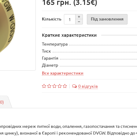
165 грн.
(3.15€)
Під замовлення
Кількість
Краткие характеристики
Температура
Тиск
Гарантія
Діаметр
Все характеристики
0 відгуків
(0)
опровідних мереж питної води, опалення, газопостачання та стиснено
ня цинку), визнаної в Європі і рекомендованої DVGW. Відповідно до 