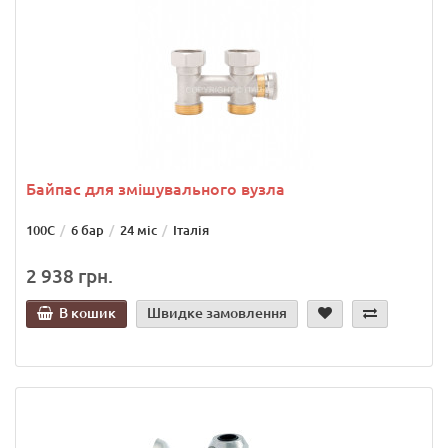
Байпас для змішувального вузла
100С
6 бар
24 міс
Італія
2 938 грн.
В кошик
Швидке замовлення