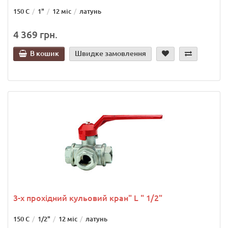
150 С
1"
12 міс
латунь
4 369 грн.
В кошик
Швидке замовлення
3-х прохідний кульовий кран" L " 1/2"
150 С
1/2"
12 міс
латунь