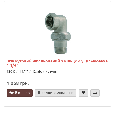
Згін кутовий нікельований з кільцем ущільнювача
1 1/4"
120 C
1 1/4"
12 міс
латунь
1 068 грн.
В кошик
Швидке замовлення