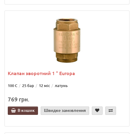
Клапан зворотний 1 " Europa
100 С
25 бар
12 міс
латунь
769 грн.
В кошик
Швидке замовлення