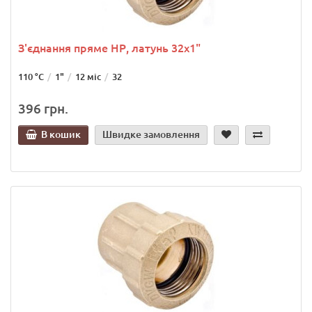
З'єднання пряме НР, латунь 32х1"
110 °С
1"
12 міс
32
396 грн.
В кошик
Швидке замовлення