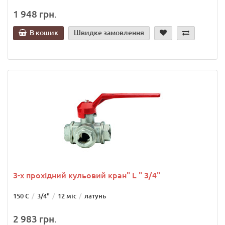
1 948 грн.
В кошик
Швидке замовлення
3-х прохідний кульовий кран" L " 3/4"
150 С
3/4"
12 міс
латунь
2 983 грн.