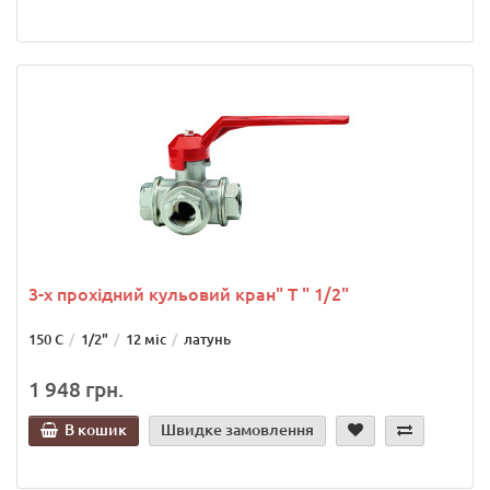
3-х прохідний кульовий кран" Т " 1/2"
150 С
1/2"
12 міс
латунь
1 948 грн.
В кошик
Швидке замовлення