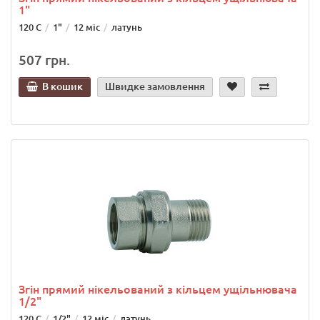
1"
120 C
1"
12 міс
латунь
507 грн.
В кошик
Швидке замовлення
Згін прямий нікельований з кільцем ущільнювача
1/2"
120 C
1/2"
12 міс
латунь