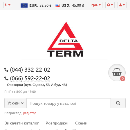
грн.
EUR:
52.50 ₴
USD:
45.00 ₴
(044) 332-22-02
(066) 592-22-02
0
– Осокорки (вул. Садова, 53-А буд. 43)
Пн-Пт с 8:00 до 17:00
Усюди
Наприклад:
радіатор
Викачати каталог
Розпродажі
Схеми