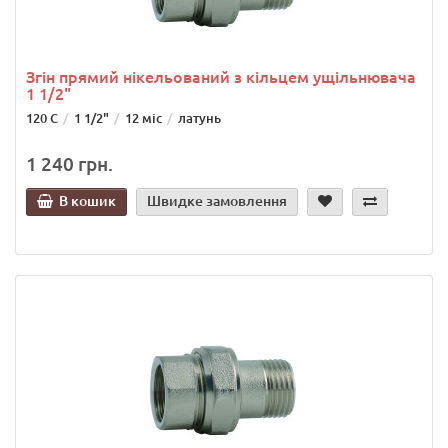
Згін прямий нікельований з кільцем ущільнювача
1 1/2"
120 C
1 1/2"
12 міс
латунь
1 240 грн.
В кошик
Швидке замовлення