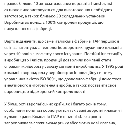
працює більше 40 автоматизованих верстатів Transfer, які
активно використовуються для виготовлення необхідних
заготовок, а також близько 20 складальних установок.
Виробництво володіє 100% контролем продукції, що
випускається на фабриці.
Варто відзначити, що саме італійська фабрика ITAP першою в
світі запатентувала технологію зворотних пружинних клапанів
через 10 років з моменту свого існування. Постійні інвестиції у
виробництво і якість продукції дозволили компанії стати
справжнім лідером у своєму сегменті виробництва. У 1995 році
компанія впровадила у виробництво інноваційну систему
управління якістю ISO 9001, що дозволило фабриці домогтися
виняткового виготовлення виробів, а також поставити своє
виробництво під жорсткий контроль якості.
У більшості європейських країн, як і багато років тому,
особливим попитом користуються так звані зворотні клапани і
кульові крани. Компанія ITAP в останні кілька років
запропонувала споживчому ринку абсолютно нові клапана,