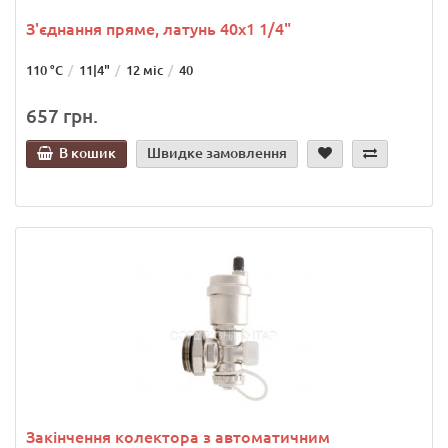
З'єднання пряме, латунь 40х1 1/4"
110 °С
11|4"
12 міс
40
657 грн.
В кошик
Швидке замовлення
Закінчення колектора з автоматичним