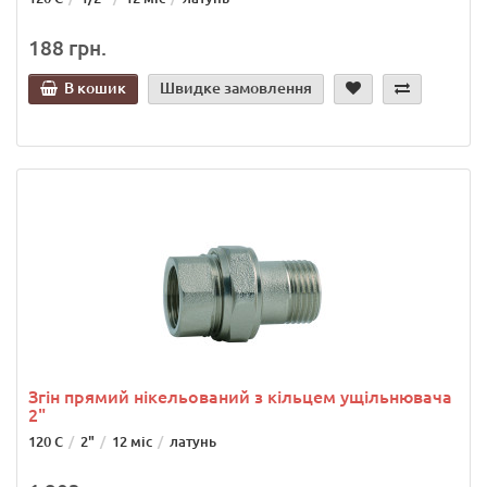
188 грн.
В кошик
Швидке замовлення
Згін прямий нікельований з кільцем ущільнювача
2"
120 C
2"
12 міс
латунь