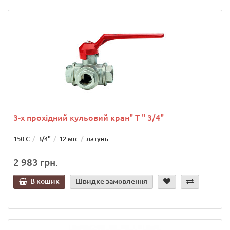
3-х прохідний кульовий кран" Т " 3/4"
150 С
3/4"
12 міс
латунь
2 983 грн.
В кошик
Швидке замовлення