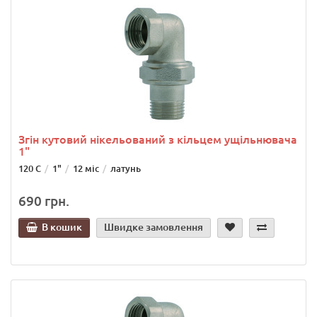
Згін кутовий нікельований з кільцем ущільнювача
1"
120 C
1"
12 міс
латунь
690 грн.
В кошик
Швидке замовлення