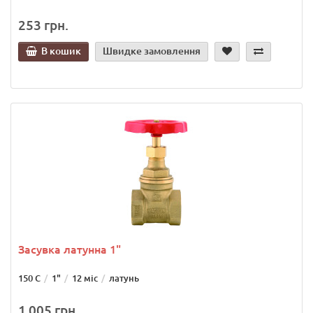
253 грн.
В кошик
Швидке замовлення
Засувка латунна 1"
150 С
1"
12 міс
латунь
1 005 грн.