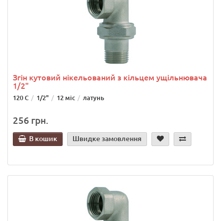
Згін кутовий нікельований з кільцем ущільнювача
1/2"
120 C
1/2"
12 міс
латунь
256 грн.
В кошик
Швидке замовлення