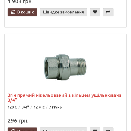
1 903 грн.
В кошик
Швидке замовлення
Згін прямий нікельований з кільцем ущільнювача
3/4"
120 C
3/4"
12 міс
латунь
296 грн.