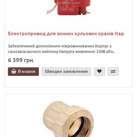
Електропривод для зонних кульових кранів Itap
Забезпечений допоміжним мікровимикачем Корпус з
самозагасаючого нейлону Напруга живлення: 230В або..
6 399 грн.
В кошик
Швидке замовлення