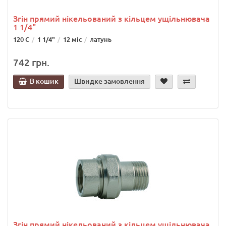
Згін прямий нікельований з кільцем ущільнювача
1 1/4"
120 C
1 1/4"
12 міс
латунь
742 грн.
В кошик
Швидке замовлення
Згін прямий нікельований з кільцем ущільнювача