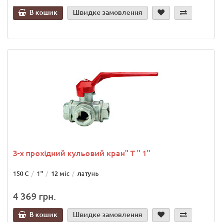
В кошик
Швидке замовлення
3-х прохідний кульовий кран" Т " 1"
150 С
1"
12 міс
латунь
4 369 грн.
В кошик
Швидке замовлення