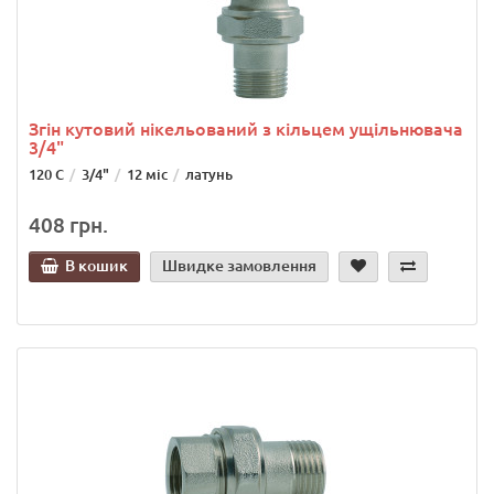
Згін кутовий нікельований з кільцем ущільнювача
3/4"
120 C
3/4"
12 міс
латунь
408 грн.
В кошик
Швидке замовлення