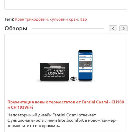
Теги:
Кран триходовий
,
кульовий кран
,
Itap
Обзоры
Презентация новых термостатов от Fantini Cosmi - CH180
и CH 193WiFi
Неповторимый дизайн Fantini Cosmi отвечает
функциональности линии Intellicomfort в новом таймер-
термостате с сенсорным э..