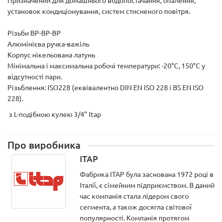
Призначений для домашнього водопостачання, опалення,
установок кондиціонування, систем стисненого повітря.
Різьби ВР-ВР-ВР
Алюмінієва ручка-важіль
Корпус нікельована латунь
Мінімальна і максимальна робочі температури: -20°C, 150°C у
відсутності пари.
Різьблення: ISO228 (еквівалентно DIN EN ISO 228 і BS EN ISO
228).
з L-подібною кулею 3/4" Itap
Про виробника
ITAP
Фабрика ITAP була заснована 1972 році в
Італії, є сімейним підприємством. В даний
час компанія стала лідером свого
сегмента, а також досягла світової
популярності. Компанія протягом