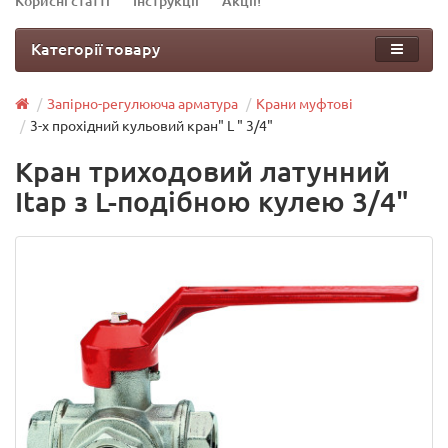
Корисні статті
Інструкції
Акції!
Категорії товару
Запірно-регулююча арматура
Крани муфтові
3-х прохідний кульовий кран" L " 3/4"
Кран триходовий латунний
Itap з L-подібною кулею 3/4"