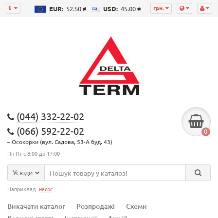
грн.
EUR:
52.50 ₴
USD:
45.00 ₴
(044) 332-22-02
(066) 592-22-02
0
– Осокорки (вул. Садова, 53-А буд. 43)
Пн-Пт с 8:00 до 17:00
Усюди
Наприклад:
насос
Викачати каталог
Розпродажі
Схеми