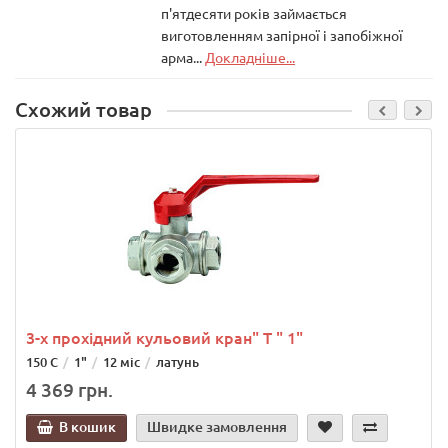
п'ятдесяти років займається
виготовленням запірної і запобіжної
арма...
Докладніше...
Схожий товар
3-х прохідний кульовий кран" Т " 1"
150 С
1"
12 міс
латунь
4 369 грн.
В кошик
Швидке замовлення