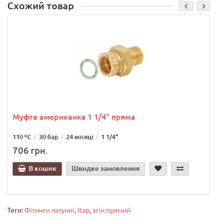
Схожий товар
Муфта американка 1 1/4" пряма
110 ºС
30 бар
24 місяці
1 1/4"
706 грн.
В кошик
Швидке замовлення
Теги:
Фітинги латунні
,
Itap
,
згін прямий