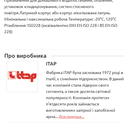
Призначений для домашнього водопостачання, опалення,
установок кондиціонування, систем стисненого
повітря.Латунний корпус або корпус нікельована латунь.
Мінімальна і максимальна робоча Температури: -20°C, 120°C
Різьблення: ISO228 (еквівалентно DIN EN ISO 228 і BS EN ISO
228)
Про виробника
ITAP
Фабрика ITAP була заснована 1972 році в
Італії, є сімейним підприємством. В даний
час компанія стала лідером свого
сегмента, а також досягла світової
популярності. Компанія протягом
п'ятдесяти років займається
виготовленням запірної і запобіжної
арма...
Докладніше...