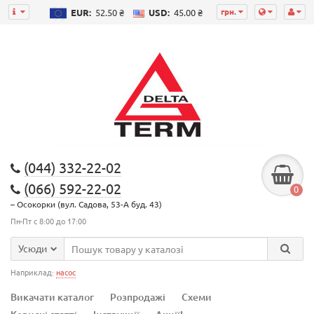
грн.
EUR:
52.50 ₴
USD:
45.00 ₴
(044) 332-22-02
(066) 592-22-02
0
– Осокорки (вул. Садова, 53-А буд. 43)
Пн-Пт с 8:00 до 17:00
Усюди
Наприклад:
насос
Викачати каталог
Розпродажі
Схеми