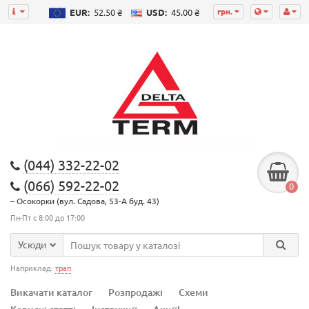
грн.
EUR:
52.50 ₴
USD:
45.00 ₴
(044) 332-22-02
(066) 592-22-02
0
– Осокорки (вул. Садова, 53-А буд. 43)
Пн-Пт с 8:00 до 17:00
Усюди
Наприклад:
трап
Викачати каталог
Розпродажі
Схеми