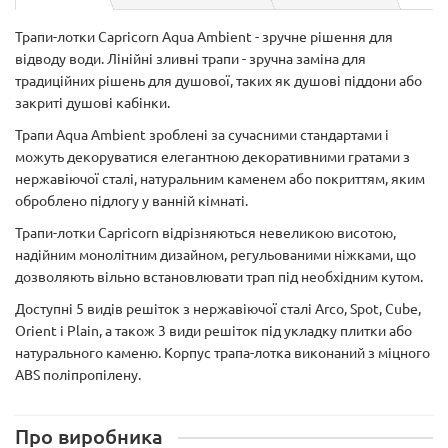
Трапи-лотки Capricorn Aqua Ambient - зручне рішення для
відводу води. Лінійні зливні трапи - зручна заміна для
традиційних рішень для душової, таких як душові піддони або
закриті душові кабінки.
Трапи Aqua Ambient зроблені за сучасними стандартами і
можуть декоруватися елегантною декоративними гратами з
нержавіючої сталі, натуральним каменем або покриттям, яким
оброблено підлогу у ванній кімнаті.
Трапи-лотки Capricorn відрізняються невеликою висотою,
надійним монолітним дизайном, регульованими ніжками, що
дозволяють вільно встановлювати трап під необхідним кутом.
Доступні 5 видів решіток з нержавіючої сталі Arco, Spot, Cube,
Orient і Plain, а також 3 види решіток під укладку плитки або
натурального каменю. Корпус трапа-лотка виконаний з міцного
ABS поліпропілену.
Про виробника