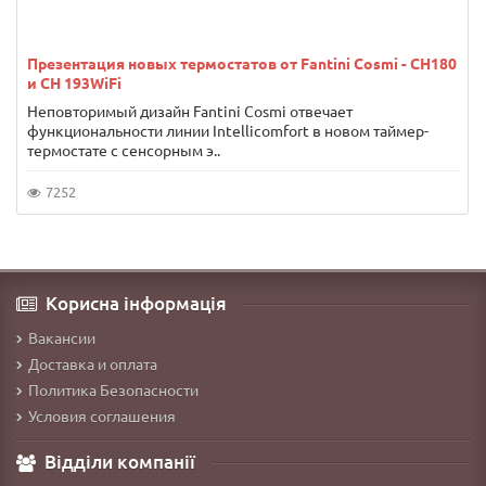
Презентация новых термостатов от Fantini Cosmi - CH180
и CH 193WiFi
Неповторимый дизайн Fantini Cosmi отвечает
функциональности линии Intellicomfort в новом таймер-
термостате с сенсорным э..
7252
Корисна інформація
Вакансии
Доставка и оплата
Политика Безопасности
Условия соглашения
Відділи компанії