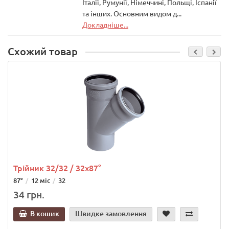
Італії, Румунії, Німеччині, Польщі, Іспанії
та інших. Основним видом д...
Докладніше...
Схожий товар
Трійник 32/32 / 32х87°
87°
12 міс
32
34 грн.
В кошик
Швидке замовлення