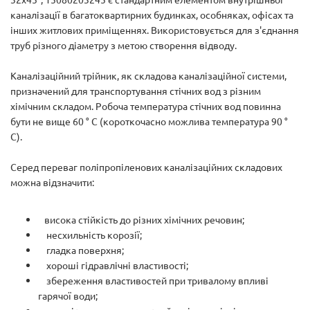
каналізації в багатоквартирних будинках, особняках, офісах та
інших житлових приміщеннях. Використовується для з'єднання
труб різного діаметру з метою створення відводу.
Каналізаційний трійник, як складова каналізаційної системи,
призначений для транспортування стічних вод з різним
хімічним складом. Робоча температура стічних вод повинна
бути не вище 60 ° С (короткочасно можлива температура 90 °
С).
Серед переваг поліпропіленових каналізаційних складових
можна відзначити:
висока стійкість до різних хімічних речовин;
несхильність корозії;
гладка поверхня;
хороші гідравлічні властивості;
збереження властивостей при тривалому впливі
гарячої води;