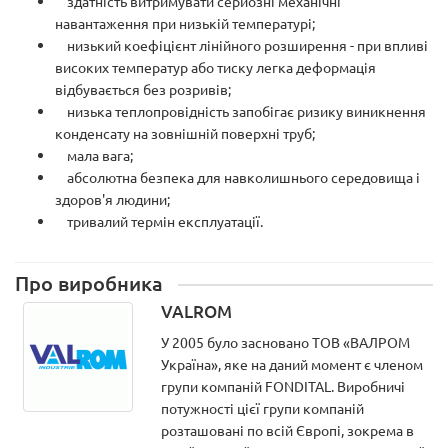
здатність витримувати серйозні механічні
навантаження при низькій температурі;
низький коефіцієнт лінійного розширення - при впливі
високих температур або тиску легка деформація
відбувається без розривів;
низька теплопровідність запобігає ризику виникнення
конденсату на зовнішній поверхні труб;
мала вага;
абсолютна безпека для навколишнього середовища і
здоров'я людини;
тривалий термін експлуатації.
Про виробника
VALROM
У 2005 було засновано ТОВ «ВАЛРОМ
Україна», яке на даний момент є членом
групи компаній FONDITAL. Виробничі
потужності цієї групи компаній
розташовані по всій Європі, зокрема в