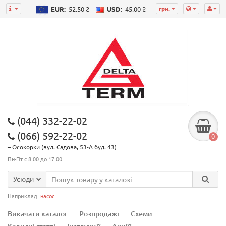
грн.
EUR:
52.50 ₴
USD:
45.00 ₴
(044) 332-22-02
(066) 592-22-02
0
– Осокорки (вул. Садова, 53-А буд. 43)
Пн-Пт с 8:00 до 17:00
Усюди
Наприклад:
насос
Викачати каталог
Розпродажі
Схеми