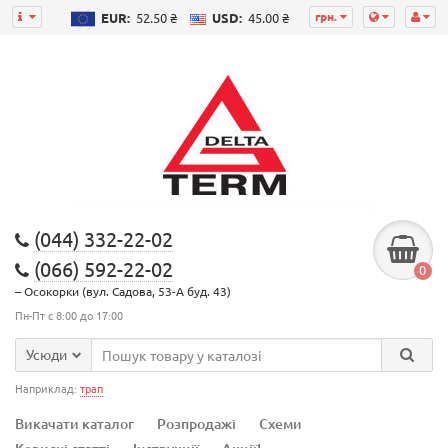
грн.
EUR:
52.50 ₴
USD:
45.00 ₴
(044) 332-22-02
(066) 592-22-02
0
– Осокорки (вул. Садова, 53-А буд. 43)
Пн-Пт с 8:00 до 17:00
Усюди
Наприклад:
трап
Викачати каталог
Розпродажі
Схеми