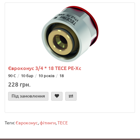
Євроконус 3/4 * 18 TECE РЕ-Xc
90 С
10 бар
10 років
18
228 грн.
Під замовлення
Теги:
Євроконус
,
фітинги
,
TECE