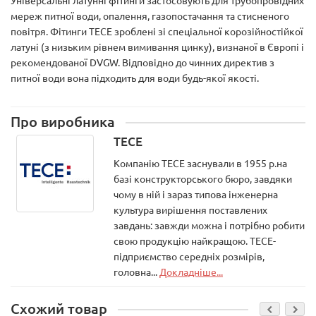
Універсальні латунні фітинги застосовують для трубопровідних
мереж питної води, опалення, газопостачання та стисненого
повітря. Фітинги TECE зроблені зі спеціальної корозійностійкої
латуні (з низьким рівнем вимивання цинку), визнаної в Європі і
рекомендованої DVGW. Відповідно до чинних директив з
питної води вона підходить для води будь-якої якості.
Про виробника
TECE
Компанію ТЕСЕ заснували в 1955 р.на
базі конструкторського бюро, завдяки
чому в ній і зараз типова інженерна
культура вирішення поставлених
завдань: завжди можна і потрібно робити
свою продукцію найкращою. ТЕСЕ-
підприємство середніх розмірів,
головна...
Докладніше...
Схожий товар