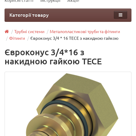
Корисні статті
Інструкції
Акції!
Категорії товару
Трубні системи
Металопластикові труби та фітинги
Фітинги
Євроконус 3/4 * 16 TECE з накидною гайкою
Євроконус 3/4*16 з
накидною гайкою TECE