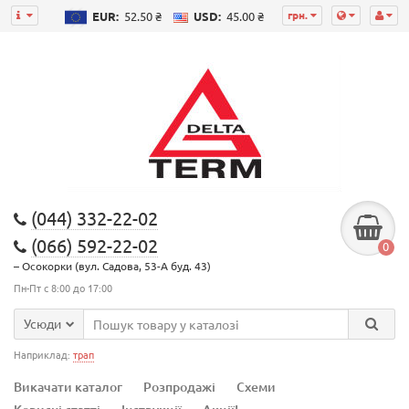
грн.
EUR:
52.50 ₴
USD:
45.00 ₴
(044) 332-22-02
(066) 592-22-02
0
– Осокорки (вул. Садова, 53-А буд. 43)
Пн-Пт с 8:00 до 17:00
Усюди
Наприклад:
трап
Викачати каталог
Розпродажі
Схеми