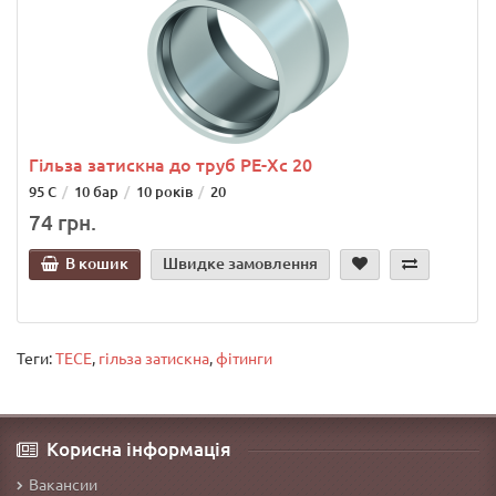
Гільза затискна до труб РЕ-Хс 20
95 С
10 бар
10 років
20
74 грн.
В кошик
Швидке замовлення
Теги:
TECE
,
гільза затискна
,
фітинги
Корисна інформація
Вакансии