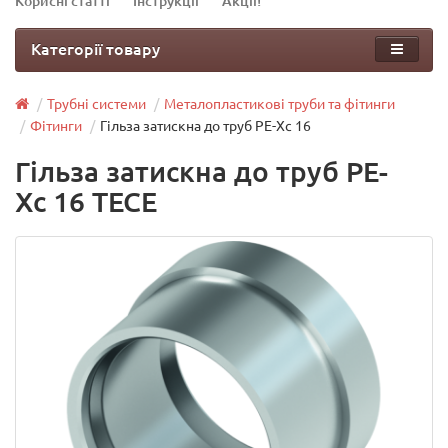
Корисні статті
Інструкції
Акції!
Категорії товару
Трубні системи
Металопластикові труби та фітинги
Фітинги
Гільза затискна до труб РЕ-Хс 16
Гільза затискна до труб РЕ-
Хс 16 TECE