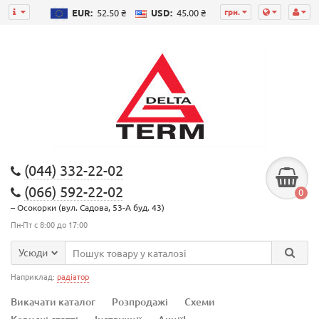
грн.
EUR:
52.50 ₴
USD:
45.00 ₴
(044) 332-22-02
(066) 592-22-02
0
– Осокорки (вул. Садова, 53-А буд. 43)
Пн-Пт с 8:00 до 17:00
Усюди
Наприклад:
радіатор
Викачати каталог
Розпродажі
Схеми