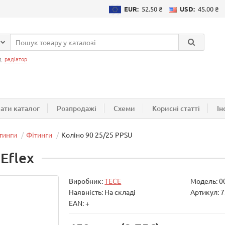
EUR:
52.50 ₴
USD:
45.00 ₴
д:
радіатор
ати каталог
Розпродажі
Схеми
Корисні статті
Ін
тинги
Фітинги
Коліно 90 25/25 PPSU
Eflex
Виробник:
TECE
Модель:
0
Наявність: На складі
Артикул: 
EAN: +