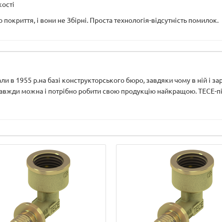
кості
 покриття, і вони не Збірні. Проста технологія-відсутність помилок.
и в 1955 р.на базі конструкторського бюро, завдяки чому в ній і з
завжди можна і потрібно робити свою продукцію найкращою. ТЕСЕ-під