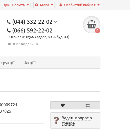
грн.
Валюта
Мова
Особистий кабінет
(044) 332-22-02
(066) 592-22-02
0
– Осокорки (вул. Садова, 53-А буд. 43)
Пн-Пт с 8:00 до 17:00
струкції
Акції!
00009721
737025
Задать вопрос о
товаре