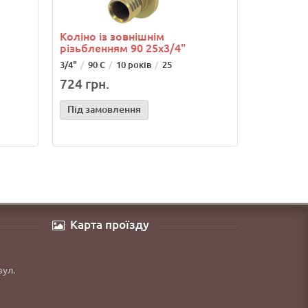
Коліно із зовнішнім
різьбленням 90 25х3/4"
3/4"
90 С
10 років
25
724 грн.
Під замовлення
Карта проїзду
вул.