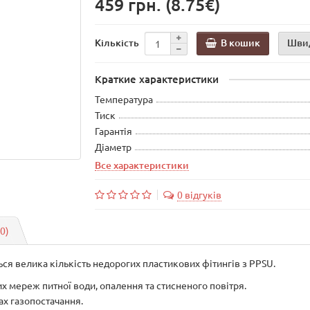
459 грн.
(8.75€)
В кошик
Шви
Кількість
Краткие характеристики
Температура
Тиск
Гарантія
Діаметр
Все характеристики
0 відгуків
(0)
ся велика кількість недорогих пластикових фітингів з PPSU.
х мереж питної води, опалення та стисненого повітря.
ах газопостачання.