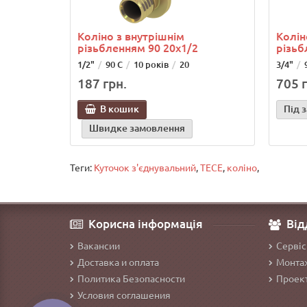
Коліно з внутрішнім
Колін
різьбленням 90 20х1/2
різьб
1/2"
90 С
10 років
20
3/4"
187 грн.
705 г
В кошик
Під 
Швидке замовлення
Теги:
Куточок з'єднувальний
,
TECE
,
коліно
,
Корисна інформація
Від
Вакансии
Сервіс
Доставка и оплата
Монтаж
Политика Безопасности
Проект
Условия соглашения