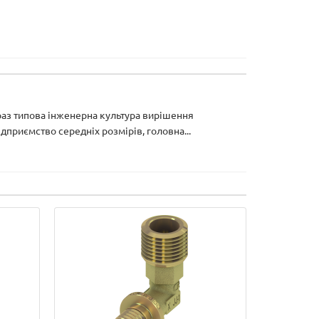
араз типова інженерна культура вирішення
приємство середніх розмірів, головна...