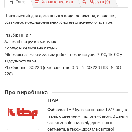
Опис
Характеристики
Відгуки (0)
Призначений для домашнього водопостачання, опалення,
установок кондиціонування, систем стисненого повітря.
Різьби: НР-ВР
Алюмінієва ручка-метелик
Корпус нікельована латунь
Мінімальна і максимальна робочі температури: -20°C, 150°C у
відсутності пари.
Різьблення: ISO228 (еквівалентно DIN EN ISO 228 і BS EN ISO
228).
Про виробника
ITAP
Фабрика ITAP була заснована 1972 році в
Італії, є сімейним підприємством. В даний
час компанія стала лідером свого
сегмента, а також досягла світової