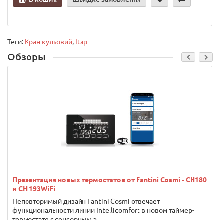
Теги:
Кран кульовий
,
Itap
Обзоры
Презентация новых термостатов от Fantini Cosmi - CH180
и CH 193WiFi
Неповторимый дизайн Fantini Cosmi отвечает
функциональности линии Intellicomfort в новом таймер-
термостате с сенсорным э..