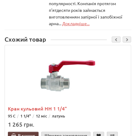
популярності. Компанія протягом
п'ятдесяти років займається
виготовленням запірної і запобіжної
арма...
Докладніше...
Схожий товар
Кран кульовий НН 1 1/4"
95 С
1 1/4"
12 міс
латунь
1 265 грн.
В кошик
Швидке замовлення