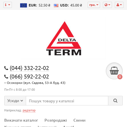
грн.
EUR:
52.50 ₴
USD:
45.00 ₴
(044) 332-22-02
(066) 592-22-02
0
– Осокорки (вул. Садова, 53-А буд. 43)
Пн-Пт с 8:00 до 17:00
Усюди
Наприклад:
радіатор
Викачати каталог
Розпродажі
Схеми