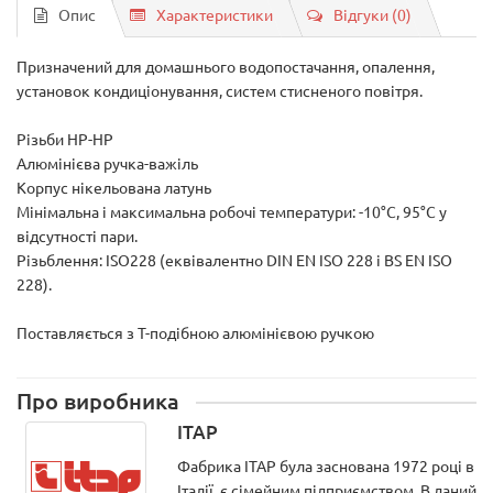
Опис
Характеристики
Відгуки (0)
Призначений для домашнього водопостачання, опалення,
установок кондиціонування, систем стисненого повітря.
Різьби НР-НР
Алюмінієва ручка-важіль
Корпус нікельована латунь
Мінімальна і максимальна робочі температури: -10°C, 95°C у
відсутності пари.
Різьблення: ISO228 (еквівалентно DIN EN ISO 228 і BS EN ISO
228).
Поставляється з T-подібною алюмінієвою ручкою
Про виробника
ITAP
Фабрика ITAP була заснована 1972 році в
Італії, є сімейним підприємством. В даний