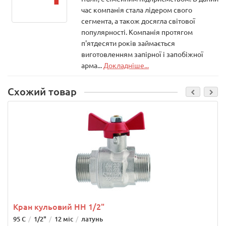
час компанія стала лідером свого
сегмента, а також досягла світової
популярності. Компанія протягом
п'ятдесяти років займається
виготовленням запірної і запобіжної
арма...
Докладніше...
Схожий товар
Кран кульовий НН 1/2"
95 С
1/2"
12 міс
латунь