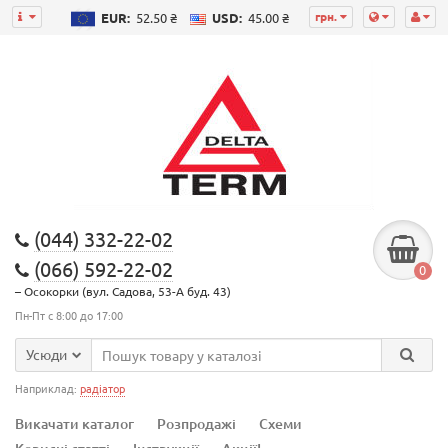
грн.
EUR:
52.50 ₴
USD:
45.00 ₴
(044) 332-22-02
(066) 592-22-02
0
– Осокорки (вул. Садова, 53-А буд. 43)
Пн-Пт с 8:00 до 17:00
Усюди
Наприклад:
радіатор
Викачати каталог
Розпродажі
Схеми