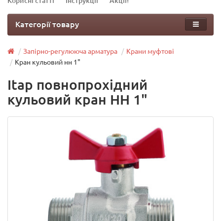
Корисні статті
Інструкції
Акції!
Категорії товару
Запірно-регулююча арматура
Крани муфтові
Кран кульовий нн 1"
Itap повнопрохідний
кульовий кран НН 1"