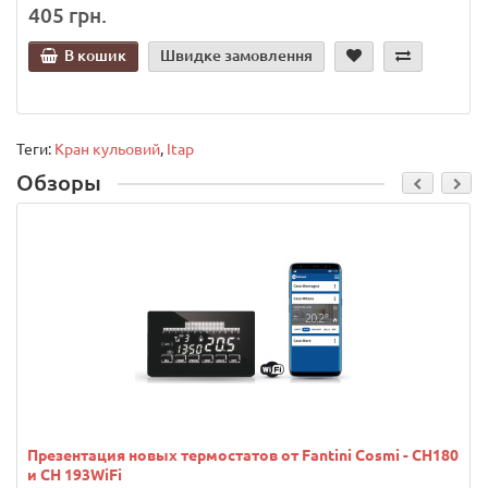
405 грн.
В кошик
Швидке замовлення
Теги:
Кран кульовий
,
Itap
Обзоры
Презентация новых термостатов от Fantini Cosmi - CH180
и CH 193WiFi