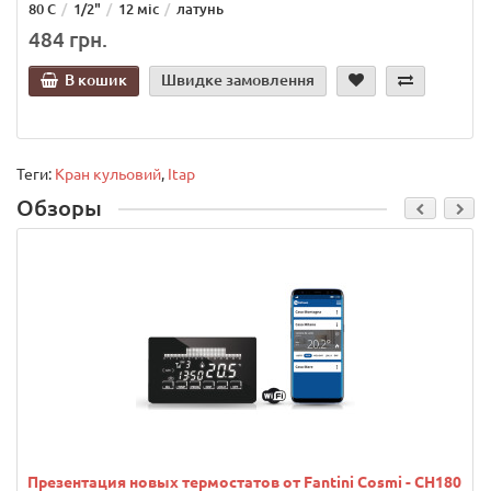
80 С
1/2"
12 міс
латунь
484 грн.
В кошик
Швидке замовлення
Теги:
Кран кульовий
,
Itap
Обзоры
Презентация новых термостатов от Fantini Cosmi - CH180