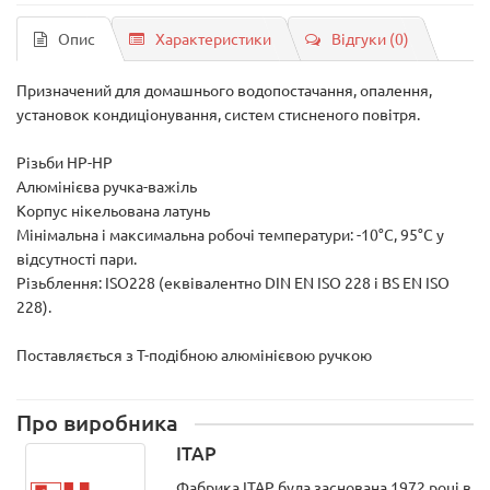
Опис
Характеристики
Відгуки (0)
Призначений для домашнього водопостачання, опалення,
установок кондиціонування, систем стисненого повітря.
Різьби НР-НР
Алюмінієва ручка-важіль
Корпус нікельована латунь
Мінімальна і максимальна робочі температури: -10°C, 95°C у
відсутності пари.
Різьблення: ISO228 (еквівалентно DIN EN ISO 228 і BS EN ISO
228).
Поставляється з T-подібною алюмінієвою ручкою
Про виробника
ITAP
Фабрика ITAP була заснована 1972 році в