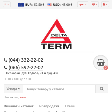
грн.
EUR:
52.50 ₴
USD:
45.00 ₴
(044) 332-22-02
(066) 592-22-02
0
– Осокорки (вул. Садова, 53-А буд. 43)
Пн-Пт с 8:00 до 17:00
Усюди
Наприклад:
насос
Викачати каталог
Розпродажі
Схеми