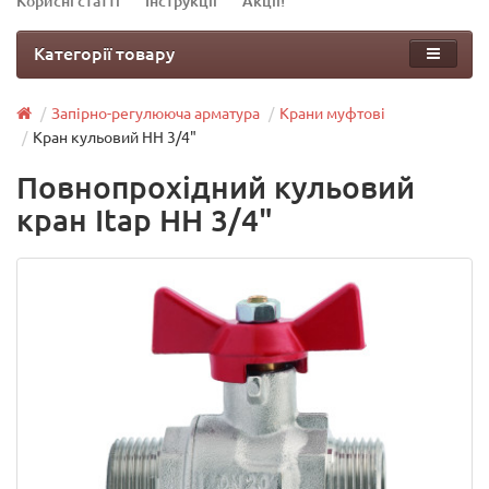
Корисні статті
Інструкції
Акції!
Категорії товару
Запірно-регулююча арматура
Крани муфтові
Кран кульовий НН 3/4"
Повнопрохідний кульовий
кран Itap НН 3/4"