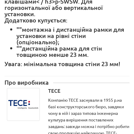
клавішами< / h3>p-SWSW. Для
горизонтальної або вертикальної
установки.
Додатково купується:
""монтажна і дистанційна рамки для
установки на рівні стіни
(опціонально);
""дистанційна рамка для стін
товщиною менше 23 мм.
Увага: мінімальна товщина стіни 23 мм!
Про виробника
TECE
Компанію ТЕСЕ заснували в 1955 р.на
базі конструкторського бюро, завдяки
чому в ній і зараз типова інженерна
культура вирішення поставлених
завдань: завжди можна і потрібно робити
свою продукцію найкращою. ТЕСЕ-