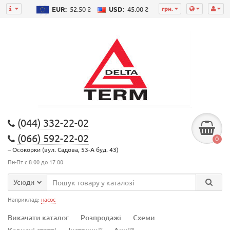
грн.
EUR:
52.50 ₴
USD:
45.00 ₴
(044) 332-22-02
(066) 592-22-02
0
– Осокорки (вул. Садова, 53-А буд. 43)
Пн-Пт с 8:00 до 17:00
Усюди
Наприклад:
насос
Викачати каталог
Розпродажі
Схеми