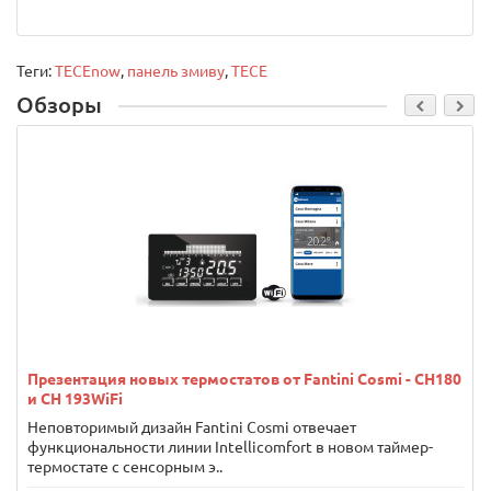
Теги:
TECEnow
,
панель змиву
,
TECE
Обзоры
Презентация новых термостатов от Fantini Cosmi - CH180
и CH 193WiFi
Неповторимый дизайн Fantini Cosmi отвечает
функциональности линии Intellicomfort в новом таймер-
термостате с сенсорным э..