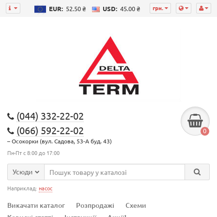
грн.
EUR:
52.50 ₴
USD:
45.00 ₴
(044) 332-22-02
(066) 592-22-02
0
– Осокорки (вул. Садова, 53-А буд. 43)
Пн-Пт с 8:00 до 17:00
Усюди
Наприклад:
насос
Викачати каталог
Розпродажі
Схеми