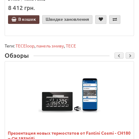
8 412 грн.
В кошик
Швидке замовлення
Теги:
TECEloop
,
панель змиву
,
TECE
Обзоры
Презентация новых термостатов от Fantini Cosmi - CH180
и CH 193WiFi