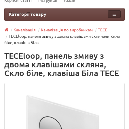
Корисні статті
Інструкції
Акції!
Категорії товару
Каналізація
Каналізація по виробникам
TECE
TECEloop, панель змиву з двома клавішами склянаяя, скло
біле, клавіша Біла
TECEloop, панель змиву з
двома клавішами скляна,
Скло біле, клавіша Біла TECE