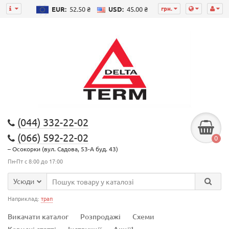
грн.
EUR:
52.50 ₴
USD:
45.00 ₴
(044) 332-22-02
(066) 592-22-02
0
– Осокорки (вул. Садова, 53-А буд. 43)
Пн-Пт с 8:00 до 17:00
Усюди
Наприклад:
трап
Викачати каталог
Розпродажі
Схеми