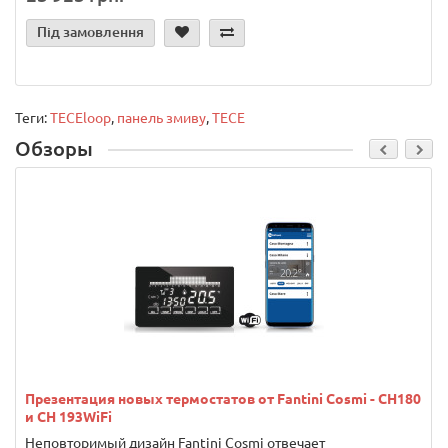
Під замовлення
Теги:
TECEloop
,
панель змиву
,
TECE
Обзоры
Презентация новых термостатов от Fantini Cosmi - CH180
и CH 193WiFi
Неповторимый дизайн Fantini Cosmi отвечает