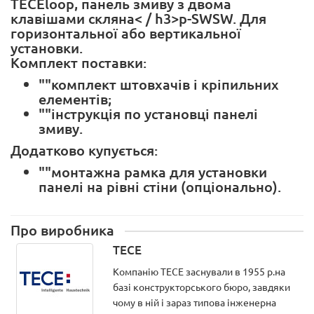
TECEloop, панель змиву з двома
клавішами скляна< / h3>p-SWSW. Для
горизонтальної або вертикальної
установки.
Комплект поставки:
""комплект штовхачів і кріпильних
елементів;
""інструкція по установці панелі
змиву.
Додатково купується:
""монтажна рамка для установки
панелі на рівні стіни (опціонально).
Про виробника
TECE
Компанію ТЕСЕ заснували в 1955 р.на
базі конструкторського бюро, завдяки
чому в ній і зараз типова інженерна