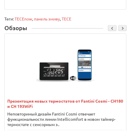
Теги:
TECEnow
,
панель змиву
,
TECE
Обзоры
Презентация новых термостатов от Fantini Cosmi - CH180
и CH 193WiFi
Неповторимый дизайн Fantini Cosmi отвечает
функциональности линии Intellicomfort в новом таймер-
термостате с сенсорным э..