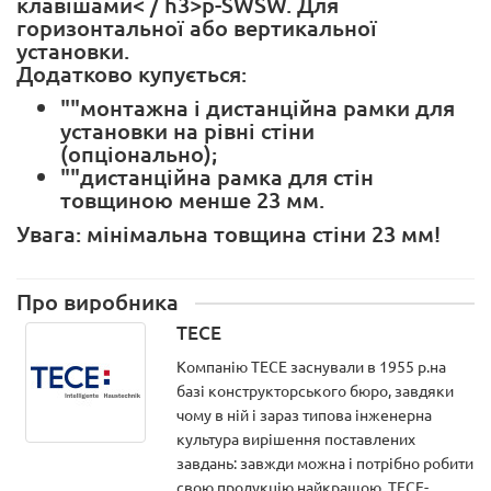
клавішами< / h3>p-SWSW. Для
горизонтальної або вертикальної
установки.
Додатково купується:
""монтажна і дистанційна рамки для
установки на рівні стіни
(опціонально);
""дистанційна рамка для стін
товщиною менше 23 мм.
Увага: мінімальна товщина стіни 23 мм!
Про виробника
TECE
Компанію ТЕСЕ заснували в 1955 р.на
базі конструкторського бюро, завдяки
чому в ній і зараз типова інженерна
культура вирішення поставлених
завдань: завжди можна і потрібно робити
свою продукцію найкращою. ТЕСЕ-