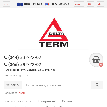
грн.
EUR:
52.50 ₴
USD:
45.00 ₴
(044) 332-22-02
(066) 592-22-02
0
– Осокорки (вул. Садова, 53-А буд. 43)
Пн-Пт с 8:00 до 17:00
Усюди
Наприклад:
трап
Викачати каталог
Розпродажі
Схеми