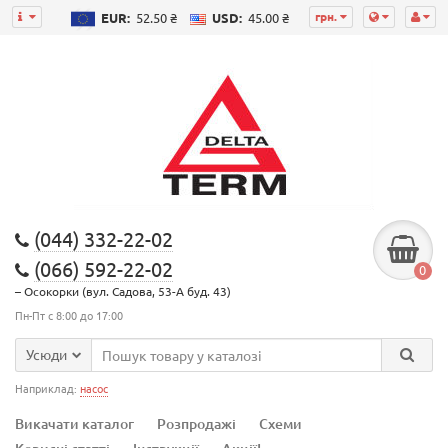
грн.
EUR:
52.50 ₴
USD:
45.00 ₴
(044) 332-22-02
(066) 592-22-02
0
– Осокорки (вул. Садова, 53-А буд. 43)
Пн-Пт с 8:00 до 17:00
Усюди
Наприклад:
насос
Викачати каталог
Розпродажі
Схеми