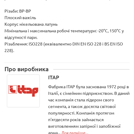
Різьби: ВР-ВР
Плоский важіль
Корпус нікельована латунь
Мінімальна і максимальна робочі температури: -20°C, 150°C у
відсутності пари.
Різьблення: ISO228 (еквівалентно DIN EN ISO 228 і BS EN ISO
228).
Про виробника
ITAP
Фабрика ITAP була заснована 1972 році в
Італії, є сімейним підприємством. В даний
час компанія стала лідером свого
сегмента, а також досягла світової
популярності. Компанія протягом
п'ятдесяти років займається
виготовленням запірної і запобіжної
арма...
Докладніше...