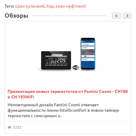
Теги:
кран кульовий
,
Itap
,
кран муфтовий
Обзоры
Презентация новых термостатов от Fantini Cosmi - CH180
и CH 193WiFi
Неповторимый дизайн Fantini Cosmi отвечает
функциональности линии Intellicomfort в новом таймер-
термостате с сенсорным э..
7252