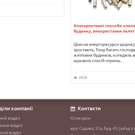
Альтернативні способи опал
будинку, використання пелет
Ціни на енергоресурси щороку
зростають. Тому багато господ
житлових будинків, котеджів а
шукають спосіб отрима..
2839
діли компанії
Контакти
ний відділ
Осокорки
ний відділ
вул. Садова, 53а, буд. 43 (заїзд з 
ний відділ