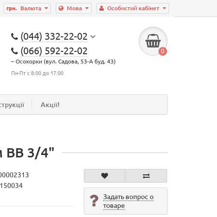
грн.
Валюта
Мова
Особистий кабінет
(044) 332-22-02
(066) 592-22-02
0
– Осокорки (вул. Садова, 53-А буд. 43)
Пн-Пт с 8:00 до 17:00
струкції
Акції!
 ВВ 3/4"
00002313
1150034
Задать вопрос о
товаре