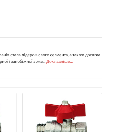
панія стала лідером свого сегмента, а також досягла
ної і запобіжної арма...
Докладніше...