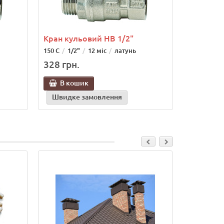
Кран кульовий НВ 1/2"
150 С
1/2"
12 міс
латунь
328 грн.
В кошик
Швидке замовлення