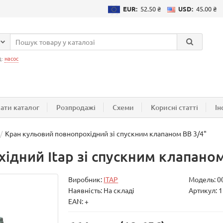
EUR:
52.50 ₴
USD:
45.00 ₴
д:
насос
ати каталог
Розпродажі
Схеми
Корисні статті
Ін
Кран кульовий повнопрохідний зі спускним клапаном ВВ 3/4"
ідний Itap зі спускним клапаном
Виробник:
ITAP
Модель:
0
Наявність: На складі
Артикул: 
EAN: +