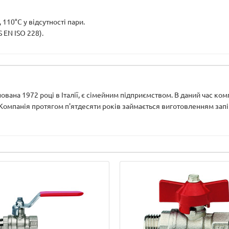
110°C у відсутності пари.
 EN ISO 228).
ована 1972 році в Італії, є сімейним підприємством. В даний час ком
 Компанія протягом п'ятдесяти років займається виготовленням запір