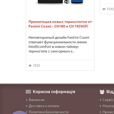
7232
Презентация новых термостатов от
Fantini Cosmi - CH180 и CH 193WiFi
Неповторимый дизайн Fantini Cosmi
отвечает функциональности линии
Intellicomfort в новом таймер-
термостате с сенсорным э..
7252
Корисна інформація
Від
Вакансии
Сервіс
Доставка и оплата
Монтаж
Политика Безопасности
Проект