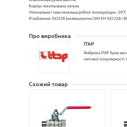
Корпус нікельована латунь
Мінімальна і максимальна робочі температури: -20°C, 
Різьблення: ISO228 (еквівалентно DIN EN ISO 228 і BS
Про виробника
ITAP
Фабрика ITAP була засн
світової популярності.
Схожий товар