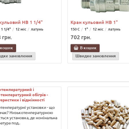
кульовий НВ 1 1/4"
Кран кульовий НВ 1"
1 1/4"
12 міс
латунь
150 С
1"
12 міс
латунь
 грн.
702 грн.
 кошик
В кошик
дке замовлення
Швидке замовлення
отемпературний і
температурний обігрів -
еристики і відмінності
температурні установки - що
ачає? Низькотемпературною
ться установка, де номінальна
атура под..