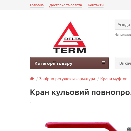
Головна
Доставка та оплата
Контакти
Усюди
Наприкла
Категорії товару
Викач
Запірно-регулююча арматура
Крани муфтові
Кран кульовий повнопрох