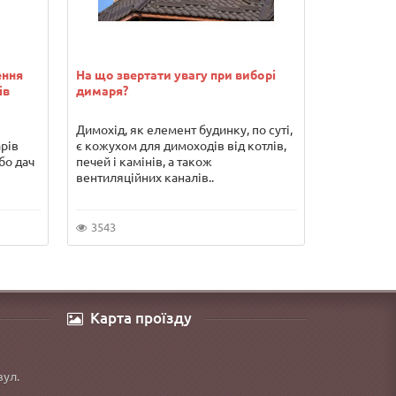
ення
На що звертати увагу при виборі
Водонагрів
ів
димаря?
переваги т
Димохід, як елемент будинку, по суті,
Погодьтеся
арів
є кожухом для димоходів від котлів,
гарячої во
бо дач
печей і камінів, а також
серйозних 
вентиляційних каналів..
якщо Ви хо
3543
5853
Карта проїзду
вул.