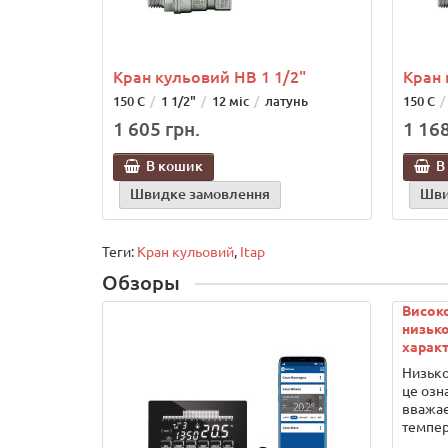
Кран кульовий НВ 1 1/2"
Кран 
150 С
1 1/2"
12 міс
латунь
150 С
1 605 грн.
1 168
В кошик
В
Швидке замовлення
Шви
Теги:
Кран кульовий
,
Itap
Обзоры
Висок
низько
характ
Низько
це озн
вважає
темпер