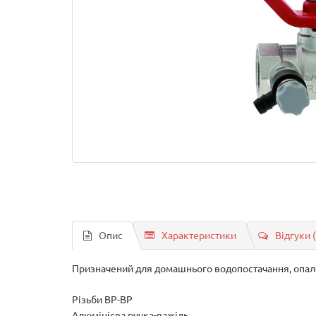
Опис
Характеристики
Відгуки 
Призначений для домашнього водопостачання, опале
Різьби ВР-ВР
Алюмінієва ручка-важіль