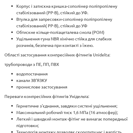
Корпус і затискна кришка-сополімер поліпропілену
стабілізований (PP-B), стійкий до УФ.
Втулка для запресовки-сополімер поліпропілену
стабілізований( PP-B), стійкий до УФ
Обтискне кільце-поліацеталева смола (РОМ)
Ущільнення-гума NBR хімічно стійка для слабких
розчинів, безпечна при контакті з їжею.
Області застосування компресійних фітингів Unidelta:
трубопроводи з ПЕ, ПП, ПВХ
водопостачання
канали ЗВ'ЯЗКУ
промислове застосування
Переваги компресійних фітингів Унідельта:
Герметичне з'єднання, завдяки системі ущільнення;
Максимальний робочий тиск 1,6 МПа (16 атмосфер);
Легкий і швидкий монтаж-фітінг не вимагає попередньої
підготовки;
Технологія монтажу дозволяє скоротити час і вартість