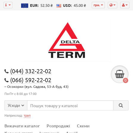
грн.
EUR:
52.50 ₴
USD:
45.00 ₴
(044) 332-22-02
(066) 592-22-02
0
– Осокорки (вул. Садова, 53-А буд. 43)
Пн-Пт с 8:00 до 17:00
Усюди
Наприклад:
трап
Викачати каталог
Розпродажі
Схеми