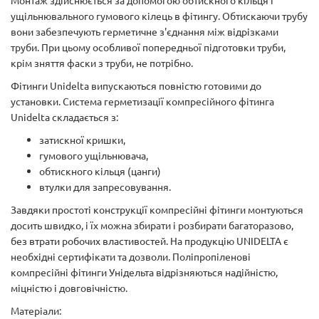
Монтаж здійснюється за допомогою обтискного кільця і
ущільнювального гумового кілець в фітингу. Обтискаючи трубу
вони забезпечують герметичне з'єднання між відрізками
труби. При цьому особливої попередньої підготовки труби,
крім зняття фаски з труби, не потрібно.
Фітинги Unidelta випускаються повністю готовими до
установки. Система герметизації компресійного фітинга
Unidelta складається з:
затискної кришки,
гумового ущільнювача,
обтискного кільця (цанги)
втулки для запресовування.
Завдяки простоті конструкції компресійні фітинги монтуються
досить швидко, і їх можна збирати і розбирати багаторазово,
без втрати робочих властивостей. На продукцію UNIDELTA є
необхідні сертифікати та дозволи. Поліпропіленові
компресійні фітинги Унідельта відрізняються надійністю,
міцністю і довговічністю.
Матеріали: