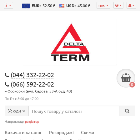
грн.
EUR:
52.50 ₴
USD:
45.00 ₴
(044) 332-22-02
(066) 592-22-02
0
– Осокорки (вул. Садова, 53-А буд. 43)
Пн-Пт с 8:00 до 17:00
Усюди
Наприклад:
радіатор
Викачати каталог
Розпродажі
Схеми